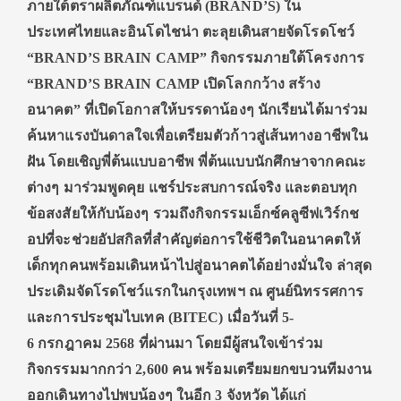
ภายใต้ตราผลิตภัณฑ์แบรนด์ (
BRAND’S)
ใน
ประเทศไทยและอินโดไชน่า ตะลุยเดินสายจัดโรดโชว์
“
BRAND’S BRAIN CAMP
” กิจกรรมภายใต้โครงการ
“
BRAND’S BRAIN CAMP
เปิดโลกกว้าง สร้าง
อนาคต” ที่เปิดโอกาสให้บรรดาน้องๆ นักเรียนได้มาร่วม
ค้นหาแรงบันดาลใจเพื่อเตรียมตัวก้าวสู่เส้นทางอาชีพใน
ฝัน
โดยเชิญพี่ต้นแบบอาชีพ พี่ต้นแบบนักศึกษาจากคณะ
ต่างๆ มาร่วมพูดคุย แชร์ประสบการณ์จริง และตอบทุก
ข้อสงสัยให้กับน้องๆ รวมถึงกิจกรรมเอ็กซ์คลูซีฟเวิร์กช
อปที่จะช่วยอัปสกิลที่สำคัญต่อการใช้ชีวิตในอนาคตให้
เด็กทุกคนพร้อมเดินหน้าไปสู่อนาคตได้อย่างมั่นใจ ล่าสุด
ประเดิมจัดโรดโชว์แรกในกรุงเทพฯ ณ ศูนย์นิทรรศการ
และการประชุมไบเทค (
BITEC)
เมื่อวันที่
5-
6
กรกฎาคม
2568
ที่ผ่านมา โดยมีผู้สนใจเข้าร่วม
กิจกรรมมากกว่า
2,600
คน พร้อมเตรียมยกขบวนทีมงาน
ออกเดินทางไปพบน้องๆ ในอีก
3
จังหวัด ได้แก่