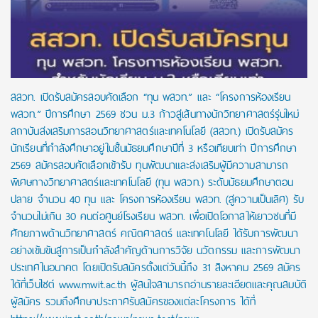
สสวท. เปิดรับสมัครสอบคัดเลือก “ทุน พสวท.” และ “โครงการห้องเรียน
พสวท.” ปีการศึกษา 2569 ชวน ม.3 ก้าวสู่เส้นทางนักวิทยาศาสตร์รุ่นใหม่
สถาบันส่งเสริมการสอนวิทยาศาสตร์และเทคโนโลยี (สสวท.) เปิดรับสมัคร
นักเรียนที่กำลังศึกษาอยู่ในชั้นมัธยมศึกษาปีที่ 3 หรือเทียบเท่า ปีการศึกษา
2569 สมัครสอบคัดเลือกเข้ารับ ทุนพัฒนาและส่งเสริมผู้มีความสามารถ
พิเศษทางวิทยาศาสตร์และเทคโนโลยี (ทุน พสวท.) ระดับมัธยมศึกษาตอน
ปลาย จำนวน 40 ทุน และ โครงการห้องเรียน พสวท. (สู่ความเป็นเลิศ) รับ
จำนวนไม่เกิน 30 คนต่อศูนย์โรงเรียน พสวท. เพื่อเปิดโอกาสให้เยาวชนที่มี
ศักยภาพด้านวิทยาศาสตร์ คณิตศาสตร์ และเทคโนโลยี ได้รับการพัฒนา
อย่างเข้มข้นสู่การเป็นกำลังสำคัญด้านการวิจัย นวัตกรรม และการพัฒนา
ประเทศในอนาคต โดยเปิดรับสมัครตั้งแต่วันนี้ถึง 31 สิงหาคม 2569 สมัคร
ได้ที่เว็บไซต์ www.mwit.ac.th ผู้สนใจสามารถอ่านรายละเอียดและคุณสมบัติ
ผู้สมัคร รวมถึงศึกษาประกาศรับสมัครของแต่ละโครงการ ได้ที่