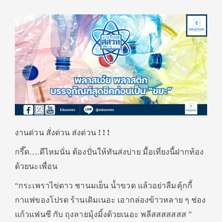
งานด่วน สั่งด่วน ส่งด่วน
! ! !
กรี๊ด….ดีไหมนั่น ต้องปั่นให้ทันส่งบ่าย มื้อเที่ยงนี้ฝากท้อง
ด้วยนะเพื่อน
“กระเพราไข่ดาว ชานมเย็น น้ำขวด แล้วอย่าลืมคุ้กกี้
กาแฟของโปรด ร้านเดิมเนอะ เอากล่องข้าวหลาย ๆ ช่อง
แก้วแฟนซี กับ ถุงลายมุ้งมิ้งด้วยเนอะ พลีสสสสสสส ”