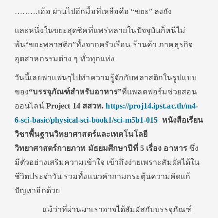
………เฮ้อ ผ่านไปอีกมื้อที่เหลือคือ “ขยะ” ลงถัง
และหนึ่งในขยะสุดชิคที่แพร่หลายในปัจจุบันก็หนีไม่
พ้น“ขยะพลาสติก”ทั้งจากครัวเรือน ร้านค้า ภาคธุรกิจ
อุตสาหกรรมต่าง ๆ ทั่วทุกแห่ง
วันนี้เลยพาแฟนๆไปทำความรู้จักกับพลาสติกในรูปแบบ
ของ
“บรรจุภัณฑ์สำหรับอาหาร”
ที่แพลตฟอร์มช่วยสอน
ออนไลน์
Project 14 สสวท.
https://proj14.ipst.ac.th/m4-
6-sci-basic/physical-sci-book1/sci-m5b1-015
หนังสือเรียน
วิชาพื้นฐานวิทยาศาสตร์และเทคโนโลยี
วิทยาศาสตร์กายภาพ มัธยมศึกษาปีที่ 5 เรื่อง อาหาร
ซึ่ง
มีตัวอย่างเสริมความเข้าใจ เข้าถึงง่ายเพราะสัมผัสได้ใน
ชีวิตประจำวัน รวมทั้งแนวคำถามกระตุ้นความคิดแก้
ปัญหาอีกด้วย
แม้ว่าที่ผ่านมาเราอาจได้สัมผัสกับบรรจุภัณฑ์