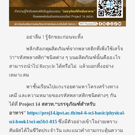
อย่าลืม ! รู้จักขยะก่อนจะทิ้ง
พลิกสังเกตุผลิตภัณฑ์จากพลาสติกที่เพิ่งใช้เสร็จ
ว่า“รหัสพลาสติก”ชนิดต่าง ๆ บนผลิตภัณฑ์นั้นคืออะไร
สามารถนำไป Recycle ได้หรือไม่ แล้วแยกทิ้งอย่าง
เหมาะสม
พาชั้นเรียนไปแกะรอยตามหาโครงสร้างทาง
เคมี และความหมายของรหัสพลาสติกชนิดต่างๆ กัน
ได้ที่
Project 14
สสวท.“บรรจุภัณฑ์สำหรับ
อาหาร
”
https://proj14.ipst.ac.th/m4-6-sci-basic/physical-
sci-book1/sci-m5b1-015
ซึ่งมีตัวอย่างเข้าใจง่ายเพราะ
สัมผัสได้ในชีวิตประจำวัน และแนวคำถามกระตุ้นความ