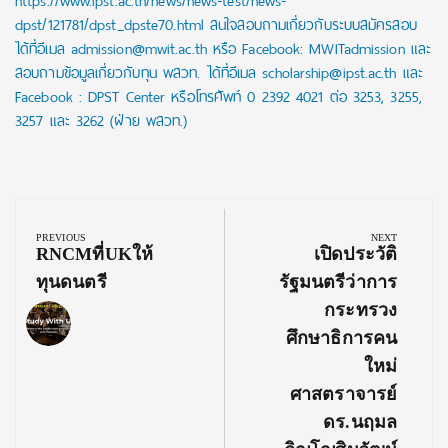
https://www.ipst.ac.th/news/news-test/news-
dpst/121781/dpst_dpste70.html สนใจสอบถามเกี่ยวกับระบบสมัครสอบ
ได้ที่อีเมล admission@mwit.ac.th หรือ Facebook: MWITadmission และ
สอบถามข้อมูลเกี่ยวกับทุน พสวท. ได้ที่อีเมล scholarship@ipst.ac.th และ
Facebook : DPST Center หรือโทรศัพท์ 0 2392 4021 ต่อ 3253, 3255,
3257 และ 3262 (ฝ่าย พสวท.)
Post
navigation
PREVIOUS
NEXT
Previous
Next
RNCMที่UKให้
เปิดประวัติ
Post:
Post:
ทุนดนตรี
รัฐมนตรีว่าการ
กระทรวง
ศึกษาธิการคน
ใหม่
ศาสตราจารย์
ดร.นฤมล