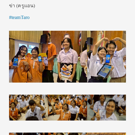
ข่า (ครูแอน)
#teamTaro