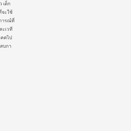
 เด็ก
ี่จะใช้
ารณ์ที่
ละเวที
นาคตไป
ระสบกา