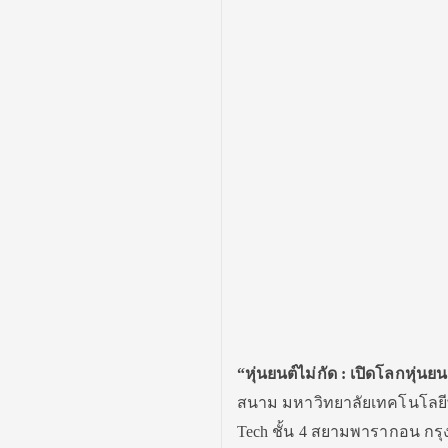
“หุ่นยนต์ไม่กัด : เปิดโลกหุ่น
สนาม มหาวิทยาลัยเทคโนโลยีพระ
Tech ชั้น 4 สยามพารากอน กรุง