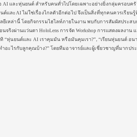
 AI และหุ่นยนต์ สำหรับคนทั่วไปโดยเฉพาะอย่างยิ่งกลุ่มครอบครัว
์และAI ไม่ใช่เรื่องไกลตัวอีกต่อไป จึงเป็นสิ่งที่ทุกคนควรเรียนรู้ท
ลยีเหล่านี้ โดยกิจกรรมไฮไลท์ภายในงาน พบกับการสัมผัสประสบก
มือนจริงผ่านแว่นตา HoloLens การจัด Workshop การแสดงผลงาน แ
ิ “หุ่นยนต์และ AI เราคุมมัน หรือมันคุมเรา?”, “เรียนหุ่นยนต์ อ
ทำอะไรกับลูกคุณบ้าง?” โดยทีมอาจารย์และผู้เชี่ยวชาญที่มากป