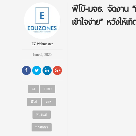
ฟีโบ้-มจธ. จัดงาน “ห
เข้าใจง่าย” หวังให้เกิ
EZ Webmaster
June 5, 2025
AI
FIBO
ฟีโบ้
มจธ.
หุ่นยนต์
นักศึกษา