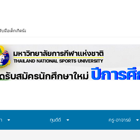
ษา
ทุนดีดี
ครู-อาจารย์