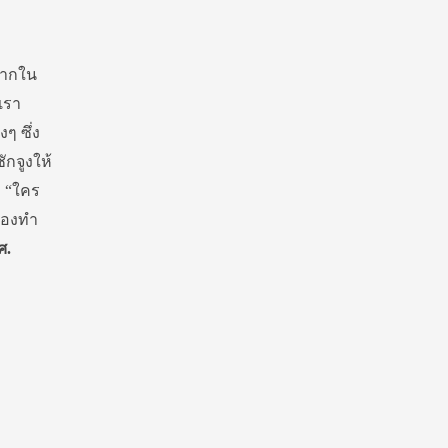
งมากใน
เรา
ๆ ซึ่ง
ักจูงให้
อ “ใคร
ต้องทำ
ศ.