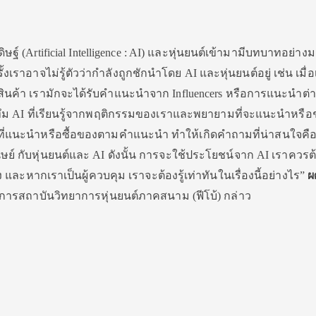
ฐ์ (Artificial Intelligence : AI) และหุ่นยนต์เข้ามามีบทบาทอย่า
เราอาจไม่รู้ตัวว่ากำลังถูกชักนำโดย AI และหุ่นยนต์อยู่ เช่น เมื่อ
นค้า เรามักจะได้รับคำแนะนำจาก Influencers หรือการแนะนำต่าง
กอริทึม AI ที่เรียนรู้จากพฤติกรรมของเราและพยายามที่จะแนะนำหรือช
นที่แนะนำหรือซื้อของตามคำแนะนำ ทำให้เกิดคำถามที่น่าสนใจคื
ษย์ กับหุ่นยนต์และ AI ดังนั้น การจะใช้ประโยชน์จาก AI เราควร
และหากเราเป็นผู้ควบคุม เราจะต้องรู้เท่าทันในเรื่องนี้อย่างไร”
ผ
การสถาบันวิทยาการหุ่นยนต์ภาคสนาม (ฟีโบ้) กล่าว