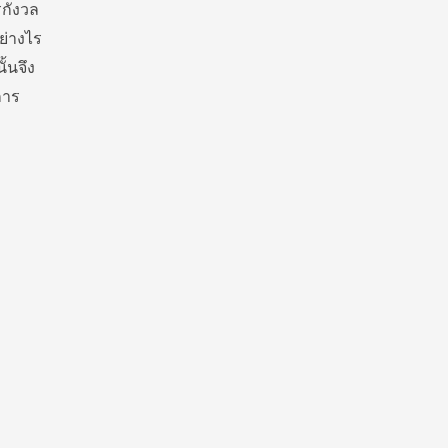
รกังวล
ย่างไร
ั้นจึง
การ