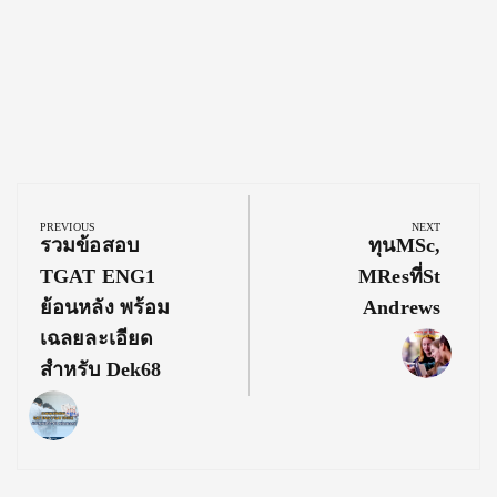
Post
navigation
PREVIOUS
NEXT
Previous
Next
รวมข้อสอบ
ทุนMSc,
Post:
Post:
TGAT ENG1
MResที่St
ย้อนหลัง พร้อม
Andrews
เฉลยละเอียด
สำหรับ Dek68