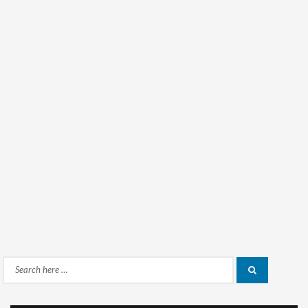
Search
Search
for: