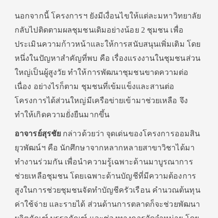
นอกจากนี้ โครงการฯ ยังมีเงื่อนไขให้แต่ละมหาวิ
ทยาลัย
กลับไปติดตามผลชุมชนเดิ
มอย่างน้อย
2
ชุมชน เพื่อ
ประเมินความก้าวหน้าและให้
การสนับสนุนเพิ่มเติม โดย
หนึ่งในปัญหาสำคัญที่พบ คือ เรื่องแรงงานในชุมชนส่วน
ใหญ่เป็
นผู้สูงวัย ทำให้การพัฒนาชุมชนขาดความต่
อ
เนื่อง อย่างไรก็ตาม ชุมชนที่เข้มแข็งและสานต่
อ
โครงการได้ส่วนใหญ่มีเครือข่
ายเข้ามาช่วยเหลือ จึง
ทำให้เกิดความยั่งยืนมากขึ้น
อาจารย์สุรชัย
กล่าวด้วยว่า จุดเด่นของโครงการออมสิน
ยุวพั
ฒน์ฯ คือ นักศึกษาจากหลากหลายสาขาวิชาได้
มา
ทำงานร่วมกัน เพื่อนำความรู้เฉพาะด้านมาบู
รณาการ
ช่วยเหลือชุมชน โดยเฉพาะด้านบัญชีที่มีความต้
องการ
สูงในการช่วยชุมชนจัดทำบั
ญชีครัวเรือน คำนวณต้นทุน
ค่าใช้จ่าย และรายได้ ส่วนด้านการตลาดก็จะช่วยพั
ฒนา