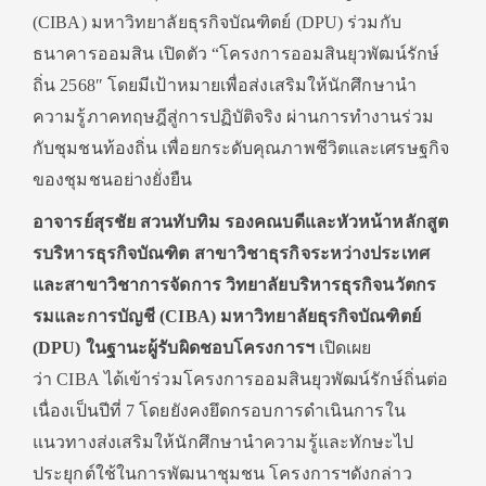
(
CIBA)
มหาวิทยาลัยธุรกิจบัณฑิตย์ (
DPU)
ร่วมกับ
ธนาคารออมสิน เปิดตัว “โครงการออมสินยุวพัฒน์รักษ์
ถิ่น
2568″
โดยมีเป้าหมายเพื่อส่งเสริมให้
นักศึกษานำ
ความรู้ภาคทฤษฎีสู่
การปฏิบัติจริง ผ่านการทำงานร่วม
กับชุมชนท้องถิ่
น เพื่อยกระดับคุณภาพชีวิ
ตและเศรษฐกิจ
ของชุมชนอย่างยั่
งยืน
อาจารย์สุรชัย สวนทับทิม รองคณบดีและหัวหน้าหลักสูต
รบริ
หารธุรกิจบัณฑิต สาขาวิชาธุรกิจระหว่
างประเทศ
และสาขาวิชาการจัดการ วิทยาลัยบริหารธุรกิจนวั
ตกร
รมและการบัญชี (
CIBA)
มหาวิทยาลัยธุรกิจบัณฑิตย์
(
DPU)
ในฐานะผู้รับผิดชอบโครงการฯ
เปิดเผย
ว่า
CIBA
ได้เข้าร่วมโครงการออมสินยุวพั
ฒน์รักษ์ถิ่นต่อ
เนื่องเป็นปีที่
7
โดยยังคงยึดกรอบการดำเนิ
นการใน
แนวทางส่งเสริมให้นักศึ
กษานำความรู้และทักษะไป
ประยุกต์
ใช้ในการพัฒนาชุมชน โครงการฯดังกล่าว