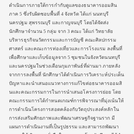
ดำเนินการภายใต้การกำกับดู
แลของธนาคารออมสิน
ภาค
5
ซึ่งรับผิดชอบพื้นที่
4
จังหวัด ได้แก่ นนทบุรี
นครปฐม สุพรรณบุรี และกาญจนบุรี โดยได้จัดส่ง
นักศึกษาจำนวน
5
กลุ่ม จาก
3
คณะ ได้แก่ วิทยาลัย
บริหารธุรกิจนวั
ตกรรมและการบัญชี คณะศิลปกรรม
ศาสตร์ และคณะการท่องเที่
ยวและการโรงแรม ลงพื้นที่
เพื่อศึกษาและเก็บข้
อมูลจาก
5
ชุมชนในจังหวัดนนทบุรี
และนครปฐมในช่วงเดือนกุมภาพันธ์
ที่ผ่านมา ภายหลัง
จากการลงพื้นที่ นักศึกษาได้ดำเนินการวิเคราะห์
ประเด็น
ปั
ญหาและนำเสนอแนวทางการแก้ไขต่
อธนาคารออมสิ
นและคณะกรรมการในการนำเสนอโครงก
ารย่อย โดย
คณะกรรมการได้กำหนดเกณฑ์
การพิจารณาที่มุ่งเน้นให้
การดำเนินโครงการสอดคล้องกับวั
ตถุประสงค์หลักใน
การส่งเสริมศั
กยภาพและพัฒนาเศรษฐกิจฐานราก มี
แผนการดำเนินงานที่เป็นรู
ปธรรม และสามารถพัฒนา