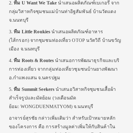
2.
ทีม
U Want We Take
นำเสนอผลิตภัณฑ์เบเกอรี่ จาก
กลุ่มวิสาหกิจชุมชนแม่บ้านท่
าอิฐสัมพันธ์ บ้านวัดแดง
จ.นนทบุรี
3.
ทีม
Little Roukies
นำเสนอผลิตภัณฑ์อาหาร
(ไส้กรอก) จากชุมชนท่องเที่ยว
OTOP
นวัตวิถี บ้านขวัญ
เมือง จ.นนทบุรี
4.
ทีม
Roots & Routes
นำเสนอการพัฒนาธุรกิจและบริ
การท่องเที่ยว จากกลุ่มท่องเที่ยวชุมชนบ้
านยางพัฒนา
อ.กำแพงแสน จ.นครปฐม
5.
ทีม
Summit Seekers
นำเสนอวิสาหกิจชุมชนเสื้อผ้
า
สำเร็จรูปและมัดย้อม (วงเดือนมัด
ย้อม:
WONGDUENMATYOM)
จ.นนทบุรี
อาจารย์สุรชัย กล่าวเพิ่มเติมว่า สำหรับเป้าหมายหลัก
ของโครงการ คือ การสร้างมูลค่าเพิ่มให้กับสินค้
าใน