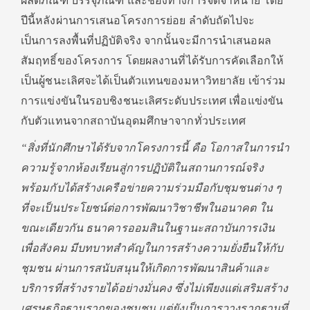
ผลิตภัณฑ์ บรรจุภัณฑ์ และช่องทางการจัดจำหน่าย โดย
ปีนี้หลังผ่
านการเสนอโครงการย่อย ลำดับถัดไปจะ
เป็นการลงพื้นที่
ปฏิบัติจริง จากนั้นจะมีการนำเสนอผล
สัมฤทธิ์
ของโครงการ โดยผลงานที่ได้รับการคัดเลื
อกให้
เป็นผู้ชนะเลิศจะได้เป็นตั
วแทนของมหาวิทยาลัย เข้าร่วม
การแข่งขันในรอบชิ
งชนะเลิศระดับประเทศ เพื่อแข่งขัน
กับตัวแทนจากสถาบั
นอุดมศึกษาจากทั่วประเทศ
“
สิ่งที่นักศึกษาได้รั
บจากโครงการนี้ คือ โอกาสในการนำ
ความรู้จากห้องเรี
ยนสู่การปฏิบัติในสถานการณ์จริง
พร้อมกับได้สร้างเครือข่
ายความร่วมมือกับชุมชนต่าง ๆ
ที่จะเป็นประโยชน์ต่อการพัฒนาวิ
ชาชีพในอนาคต ใน
ขณะเดียวกัน ธนาคารออมสินในฐานะสถาบันการเงิ
น
เพื่อสังคม มีบทบาทสำคัญในการสร้างความยั่
งยืนให้กับ
ชุมชน ผ่านการสนับสนุนให้เกิดการพั
ฒนาสินค้าและ
บริการที่สร้
างรายได้อย่างมั่นคง ซึ่งไม่เพียงแต่เสริมสร้
าง
เศรษฐกิจฐานรากของชุมชน แต่ยังเป็นการวางรากฐานที่