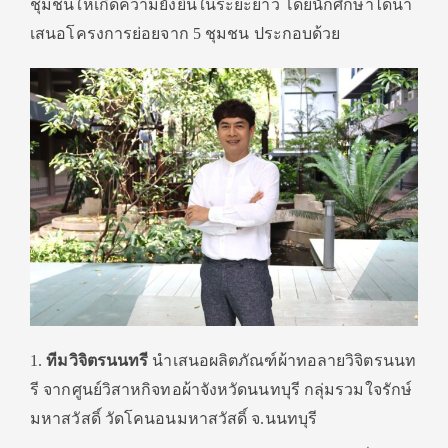
ชุมชนให้เกิ
ดความยั่งยืนในระยะยาว
โดยนักศึกษาได้นำ
เสนอโครงการย่
อยจาก
5
ชุมชน ประกอบด้วย
1.
ทีมวิจิตรนนทรี
นำเสนอผลิตภัณฑ์ผ้าทอลายวิจิ
ตรนนท
รี จากศูนย์วิสาหกิจทอผ้าจังหวั
ดนนทบุรี กลุ่มรวมใจรักษ์
มหาสวัสดิ์ วัดโคนอนมหาสวัสดิ์ จ.นนทบุรี