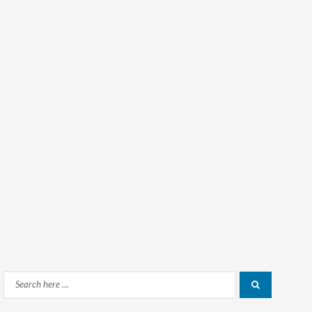
Search
Search
for: