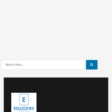
Search
Search
for: