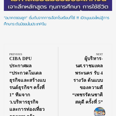
“อนาคตของลูก” เริ่มต้นจากการเลือกโรงเรียนที่ใช่ !!! เปิดมุมมองใหม่สู่การ
ศึกษาระดับมัธยมในประเทศจีน
Post
navigation
PREVIOUS
NEXT
Previous
Next
CIBA DPU
ผู้บริหาร-
Post:
Post:
ประกาศผล
นศ.ราชมงคล
“ประกวดโมเดล
พระนคร รับ 4
ธุรกิจและสร้างแบ
รางวัล ต้นแบบ
รนด์ธุรกิจฯ ครั้งที่
ของความดี
1” ทีมจาก
“เพชรรัตนชาติ
ว.บริหารธุรกิจ
สดุดี ครั้งที่ 5”
และการท่องเที่ยว