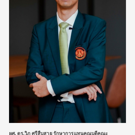
ผศ. ดร.วิภู ศรีสืบสาย รักษาการแทนคณบดีคณะ