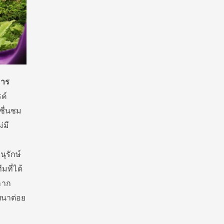
าร
ค์
ชื่นชม
่มี
ุรักษ์
มที่ได้
ลาก
ฒนาต่อย