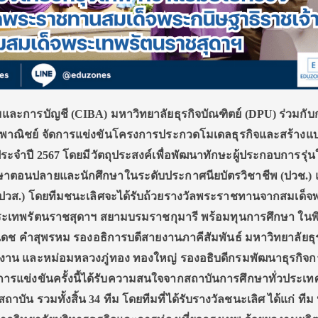
มและการบัญชี (
CIBA) มหาวิทยาลัยธุรกิจบัณฑิตย์ (DPU) ร่วมกั
งพาณิชย์ จัดการแข่งขันโครงการประกวดโมเดลธุรกิจและสร้างแ
ระจำปี 2567 โดยมีวัตถุประสงค์เพื่อพัฒนาทักษะผู้ประกอบการรุ่น
กษาตอนปลายและนักศึกษาในระดับประกาศนียบัตรวิชาชีพ (ปวช.)
 (ปวส.) โดยทีมชนะเลิศจะได้รับถ้วยรางวัลพระราชทานจากสมเด็จ
ระเทพรัตนราชสุดาฯ สยามบรมราชกุมารี พร้อมทุนการศึกษา ในพิธ
ริเดช คำสุพรหม รองอธิการบดีสายงานภาคีสัมพันธ์ มหาวิทยาลัยธุ
ิดงาน และหม่อมหลวงภู่ทอง ทองใหญ่ รองอธิบดีกรมพัฒนาธุรกิจก
ารแข่งขันครั้งนี้ได้รับความสนใจจากสถาบันการศึกษาทั่วประเทศ ม
าบัน รวมทั้งสิ้น 34 ทีม โดยทีมที่ได้รับรางวัลชนะเลิศ ได้แก่ ทีม 