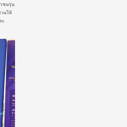
วชนรุ่น
ชวนให้
และ