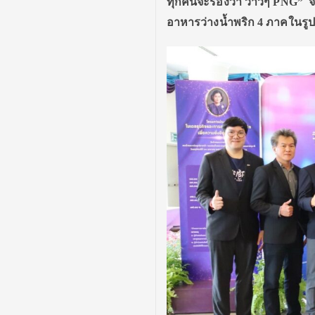
ทุกคนจะร้องว่า ว้าวๆ PNG” จ
อาหารว่างน้ำพริก 4 ภาคในร