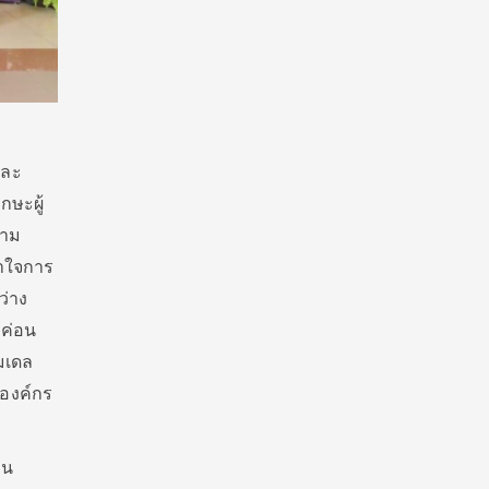
และ
กษะผู้
วาม
ข้าใจการ
ว่าง
ะค่อน
มเดล
นองค์กร
าน