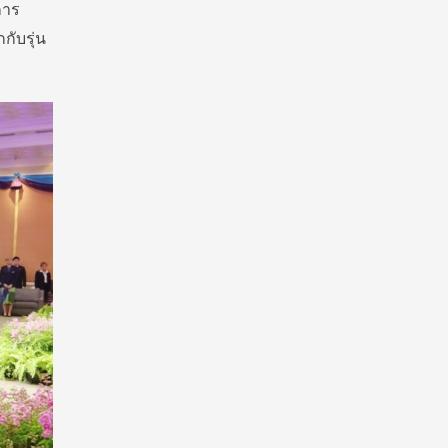
การ
กับรุ่น