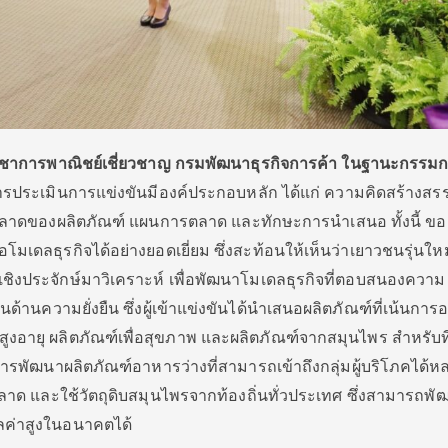
ิชาการพาณิชย์เชี่ยวชาญ กรมพัฒนาธุรกิจการค้า
ในฐานะกรรมก
ารประเมินการแข่งขันมีองค์ประกอบหลัก ได้แก่ ความคิดสร้างสรร
ลาดของผลิตภัณฑ์ แผนการตลาด และทักษะการนำเสนอ ทั้งนี้ ขอ
นอโมเดลธุรกิจได้อย่างยอดเยี่ยม ซึ่งสะท้อนให้เห็นว่าเยาวชนรุ่นใหม
งประจักษ์มาวิเคราะห์ เพื่อพัฒนาโมเดลธุรกิจที่ตอบสนองความ
นความยั่งยืน ซึ่งผู้เข้าแข่งขันได้นำเสนอผลิตภัณฑ์ที่เน้นการอน
้สูงอายุ ผลิตภัณฑ์เพื่อสุขภาพ และผลิตภัณฑ์จากสมุนไพร สำหรับที
การพัฒนาผลิตภัณฑ์อาหารว่างที่สามารถเข้าถึงกลุ่มผู้บริโภคได้ห
ลาด และใช้วัตถุดิบสมุนไพรจากท้องถิ่นทั่วประเทศ ซึ่งสามารถพั
ูลค่าสูงในอนาคตได้