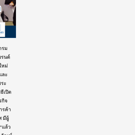
บกรม
บรนด์
ใหม่
 และ
พระ
ีเปิด
รกิจ
ารค้า
ีผู้
“แล้ว