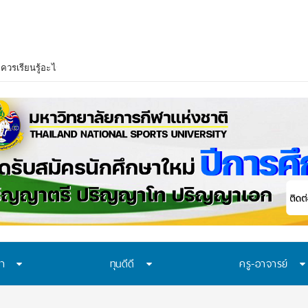
าควรเรียนรู้อะไร? 7 ระบบป้องกันที่โรงเรียนไทยควรมี ก่อนปัญหาของเด็กจะเดินไปถ
ษา
ทุนดีดี
ครู-อาจารย์