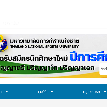
ษา
ทุนดีดี
ครู-อาจารย์