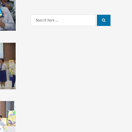
Search
Search
for: