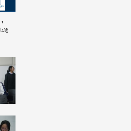
หา
่สู้