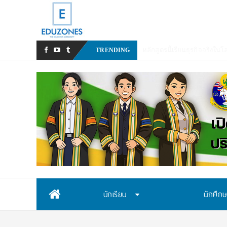
มหาวิทยาลัยราชภัฏส
TRENDING
Skip
นักเรียน
นักศึก
to
content