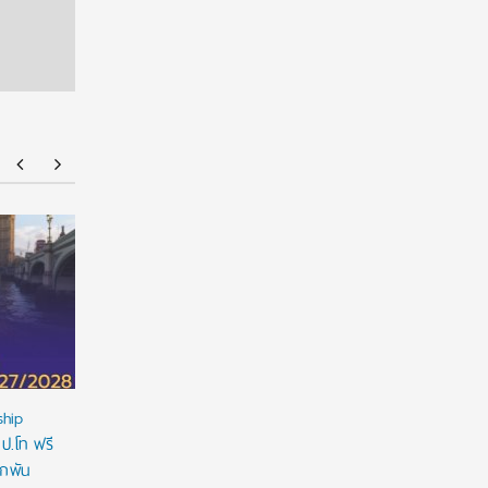
NMU Open House 2026
จัดให้จุใจ 
ที่ 1 Portfo
ship
 ป.โท ฟรี
ูกพัน