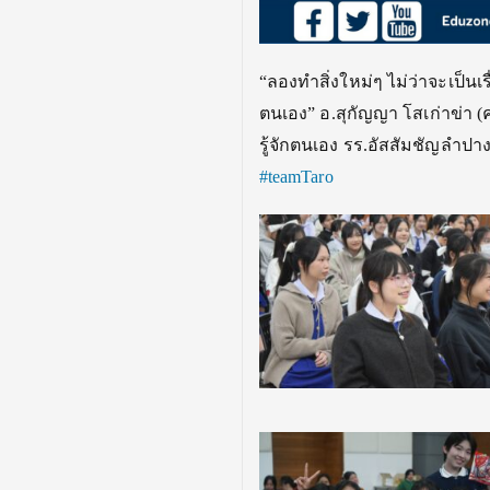
“ลองทำสิ่งใหม่ๆ ไม่ว่าจะเป็นเร
ตนเอง” อ.สุกัญญา โสเก่าข่า (คร
รู้จักตนเอง รร.อัสสัมชัญลำปาง 
#teamTaro