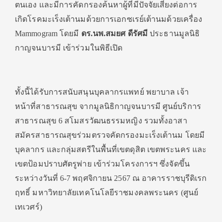
ตนเอง และมีการคัดกรองค้นหาผู้ที่มีปัจจัยเสี่ยงต่อการ
เกิดโรคมะเร็งเต้านมด้วยการเอกซเรย์เต้านมด้วยเครื่อง
Mammogram โดยมี
ดร.นพ.สมยศ ดีรัศมี
ประธานมูลนิธิ
กาญจนบารมี เข้าร่วมในพิธีเปิด
ทั้งนี้ได้รับการสนับสนุนบุคลากรแพทย์ พยาบาล เจ้า
หน้าที่สาธารณสุข จากมูลนิธิกาญจนบารมี ศูนย์บริการ
สาธารณสุข 6 สโมสรวัฒนธรรมหญิง รวมทั้งอาสา
สมัครสาธารณสุขร่วมตรวจคัดกรองมะเร็งเต้านม โดยมี
บุคลากร และกลุ่มสตรีในพื้นที่เขตดุสิต เขตพระนคร และ
เขตป้อมปราบศัตรูพ่าย เข้าร่วมโครงการฯ ซึ่งจัดขึ้น
ระหว่างวันที่ 6-7 พฤศจิกายน 2567 ณ อาคารราชบุรีดิเรก
ฤทธิ์ มหาวิทยาลัยเทคโนโลยีราชมงคลพระนคร (ศูนย์
เทเวศร์)