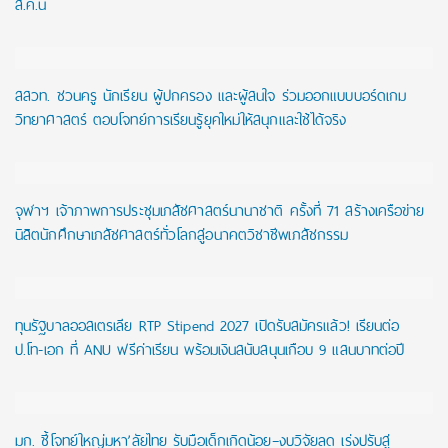
ส.ค.นี้
สสวท. ชวนครู นักเรียน ผู้ปกครอง และผู้สนใจ ร่วมออกแบบบอร์ดเกม
วิทยาศาสตร์ ตอบโจทย์การเรียนรู้ยุคใหม่ให้สนุกและใช้ได้จริง
จุฬาฯ เจ้าภาพการประชุมเภสัชศาสตร์นานาชาติ ครั้งที่ 71 สร้างเครือข่าย
นิสิตนักศึกษาเภสัชศาสตร์ทั่วโลกสู่อนาคตวิชาชีพเภสัชกรรม
ทุนรัฐบาลออสเตรเลีย RTP Stipend 2027 เปิดรับสมัครแล้ว! เรียนต่อ
ป.โท-เอก ที่ ANU ฟรีค่าเรียน พร้อมเงินสนับสนุนเกือบ 9 แสนบาทต่อปี
มก. ชี้โจทย์ใหญ่มหา’ลัยไทย รับมือเด็กเกิดน้อย–งบวิจัยลด เร่งปรับสู่