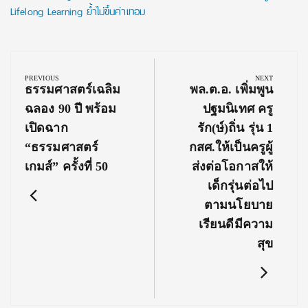
Lifelong Learning ย้ำไม่ขึ้นค่าเทอม
Post
navigation
PREVIOUS
NEXT
Previous
Next
ธรรมศาสตร์เฉลิม
พล.ต.อ. เพิ่มพูน
Post:
Post:
ฉลอง 90 ปี พร้อม
ปฐมนิเทศ ครู
เปิดฉาก
รัก(ษ์)ถิ่น รุ่น 1
“ธรรมศาสตร์
กสศ.ให้เป็นครูผู้
เกมส์” ครั้งที่ 50
ส่งต่อโอกาสให้
เด็กรุ่นต่อไป
ตามนโยบาย
เรียนดีมีความ
สุข