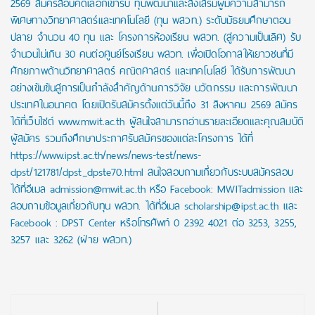
2569 สมัครสอบคัดเลือกเข้ารับ ทุนพัฒนาและส่งเสริมผู้มีความสามารถ
พิเศษทางวิทยาศาสตร์และเทคโนโลยี (ทุน พสวท.) ระดับมัธยมศึกษาตอน
ปลาย จำนวน 40 ทุน และ โครงการห้องเรียน พสวท. (สู่ความเป็นเลิศ) รับ
จำนวนไม่เกิน 30 คนต่อศูนย์โรงเรียน พสวท. เพื่อเปิดโอกาสให้เยาวชนที่มี
ศักยภาพด้านวิทยาศาสตร์ คณิตศาสตร์ และเทคโนโลยี ได้รับการพัฒนา
อย่างเข้มข้นสู่การเป็นกำลังสำคัญด้านการวิจัย นวัตกรรม และการพัฒนา
ประเทศในอนาคต โดยเปิดรับสมัครตั้งแต่วันนี้ถึง 31 สิงหาคม 2569 สมัคร
ได้ที่เว็บไซต์ www.mwit.ac.th ผู้สนใจสามารถอ่านรายละเอียดและคุณสมบัติ
ผู้สมัคร รวมถึงศึกษาประกาศรับสมัครของแต่ละโครงการ ได้ที่
https://www.ipst.ac.th/news/news-test/news-
dpst/121781/dpst_dpste70.html สนใจสอบถามเกี่ยวกับระบบสมัครสอบ
ได้ที่อีเมล admission@mwit.ac.th หรือ Facebook: MWITadmission และ
สอบถามข้อมูลเกี่ยวกับทุน พสวท. ได้ที่อีเมล scholarship@ipst.ac.th และ
Facebook : DPST Center หรือโทรศัพท์ 0 2392 4021 ต่อ 3253, 3255,
3257 และ 3262 (ฝ่าย พสวท.)
Post