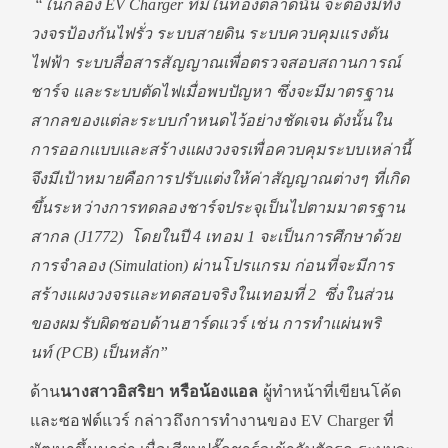
“ในกล่อง
EV Charger ที่มีในท้องตลาดนั้น จะต้องมีทั้ง
วงจรป้องกันไฟรั่ว ระบบสายดิน ระบบควบคุมแรงดัน
ไฟฟ้า ระบบสื่อสารสัญญาณเพื่อตรวจสอบสถานการณ์
ชาร์จ และระบบตัดไฟเมื่อพบปัญหา ซึ่งจะมีมาตรฐาน
สากลของแต่ละระบบกำหนดไว้อย่างชัดเจน ดังนั้นใน
การออกแบบและสร้างแผงวงจรเพื่อควบคุมระบบเหล่านี้
จึงมีเป้าหมายคือการปรับแต่งให้ค่าสัญญาณต่างๆ ที่เกิด
ขึ้นระหว่างการทดลองชาร์จประจุเป็นไปตามมาตรฐาน
สากล (J1772) โดยในปี 4 เทอม 1 จะเป็นการศึกษาด้วย
การจำลอง (Simulation) ผ่านโปรแกรม ก่อนที่จะมีการ
สร้างแผงวงจรและทดสอบจริงในเทอมที่ 2 ซึ่งในส่วน
ของผมรับผิดชอบด้านฮาร์ดแวร์ เช่น การทําแผ่นพริ
นท์ (PCB) เป็นหลัก”
ด้าน
นางสาวอิสริยา
หรือน้องแอล
ผู้ทำหน้าที่เขียนโค้ด
และซอฟต์แวร์ กล่าวถึงการทำงานของ EV Charger ที่