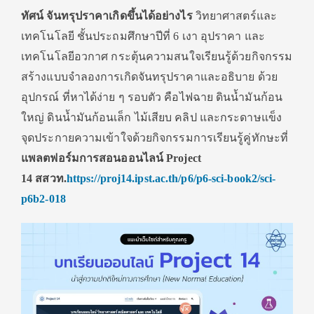
ทัศน์
จันทรุปราคาเกิดขึ้นได้อย่างไร
วิทยาศาสตร์และ
เทคโนโลยี ชั้นประถมศึกษาปีที่ 6 เงา อุปราคา และ
เทคโนโลยีอวกาศ กระตุ้นความสนใจเรียนรู้ด้วยกิ
จกรรม
สร้างแบบจำลองการเกิดจั
นทรุปราคาและอธิบาย ด้วย
อุปกรณ์ ที่หาได้ง่าย ๆ รอบตัว คือไฟฉาย ดินน้ำมันก้อน
ใหญ่ ดินน้ำมันก้อนเล็ก ไม้เสียบ คลิป และกระดาษแข็ง
จุดประกายความเข้าใจด้วยกิ
จกรรมการเรียนรู้คู่ทักษะที่
แพล
ตฟอร์มการสอนออนไลน์
Project
14
สสวท.
https://proj
14.
ipst.ac.
th/p
6/
p
6-
sci-book
2/
sci-
p
6
b
2-
018