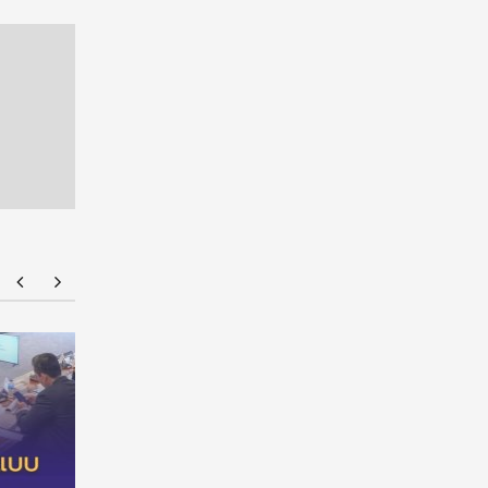
ทุนรัฐบาลอังกฤษ Chevening Scholarship
NMU Ope
2027/2028 เปิดรับสมัครแล้ว! เรียนต่อ ป.โท ฟรี
เต็มจำนวน พร้อมค่าครองชีพ ไม่มีข้อผูกพัน
ทางการเงิน