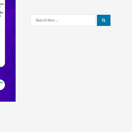
Search
Search
for: