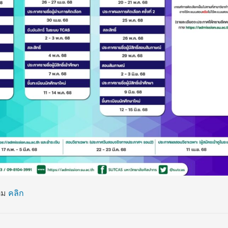
ติม
คลิก