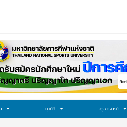
ทา มอบ 29 ทุนแ
_
ษา
ทุนดีดี
ครู-อาจารย์