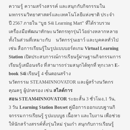
ความรู้ ความสร้างสรรค์ และสนุกกับกิจกรรมใน
มหกรรมวิ
ทยาศาสตร์และเทคโนโลยีแห่งชาติ ประจำ
ปี
2567
ภายใน
“
บูธ
S4i Learning Mart”
ที่ได้รวบรวม
เครื่องมือพัฒนาทั
กษะนวัตกรทุกรุ่นไว้อย่
างหลากหลาย
ทั้งในส่วนที่เหมาะกับ
นวัตกรรุ่นเยาว์ และบุคคลทั่วไป
เช่น สื่อการเรียนรู้ในรูปแบบบอร์
ดเกม
Virtual Learning
Station
เปิดประสบการณ์การเรียนรู้ผ่
านฐานกิจกรรมการ
เรียนรู้เสมื
อนจริง ที่สามารถร่วมสนุกได้ทุกที่ ทุกเวลา
E-
book S
4
i
เรียนรู้ 4 ขั้นตอนสร้าง
นวัตกรรม
STEAM
4
INNOVATOR
และผู้สร้างนวัตกร
คุณครู ผู้ปกครอง เช่น
สไลด์การ
สอน
STEAM4INNOVATOR
ระยะสั้น
3
ชั่วโมง
,1
วัน
,
3
วัน
Learning Station Boxset
คู่มือการออกแบบฐานกิ
จกรรมการเรียนรู้ รูปแบบบูธ เนื้อหา และใบงาน
เพื่อช่วย
ให้นักสร้างสรรค์ทั้
งรุ่นใหม่ รุ่นเก๋า สนุกกับการเรียนรู้