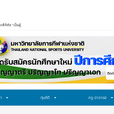
ษา
ทุนดีดี
ครู-อาจารย์