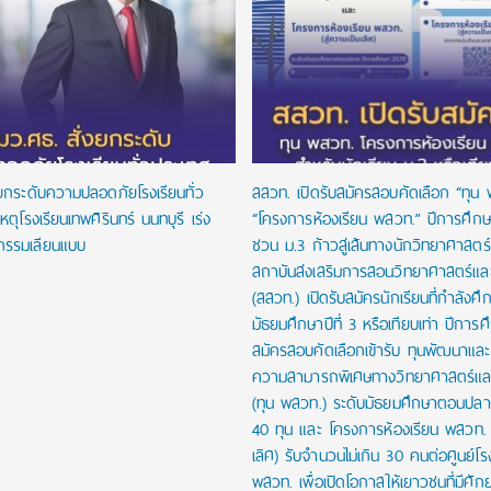
งยกระดับความปลอดภัยโรงเรียนทั่ว
สสวท. เปิดรับสมัครสอบคัดเลือก “ทุน
หตุโรงเรียนเทพศิรินทร์ นนทบุรี เร่ง
“โครงการห้องเรียน พสวท.” ปีการศึก
กรรมเลียนแบบ
ชวน ม.3 ก้าวสู่เส้นทางนักวิทยาศาสตร์รุ
สถาบันส่งเสริมการสอนวิทยาศาสตร์และ
(สสวท.) เปิดรับสมัครนักเรียนที่กำลังศึก
มัธยมศึกษาปีที่ 3 หรือเทียบเท่า ปีการ
สมัครสอบคัดเลือกเข้ารับ ทุนพัฒนาและส่
ความสามารถพิเศษทางวิทยาศาสตร์และ
(ทุน พสวท.) ระดับมัธยมศึกษาตอนปล
40 ทุน และ โครงการห้องเรียน พสวท. (
เลิศ) รับจำนวนไม่เกิน 30 คนต่อศูนย์โร
พสวท. เพื่อเปิดโอกาสให้เยาวชนที่มีศั