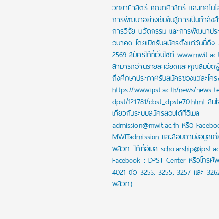
วิทยาศาสตร์ คณิตศาสตร์ และเทคโนโลย
การพัฒนาอย่างเข้มข้นสู่การเป็นกำลัง
การวิจัย นวัตกรรม และการพัฒนาปร
อนาคต โดยเปิดรับสมัครตั้งแต่วันนี้ถึง
2569 สมัครได้ที่เว็บไซต์ www.mwit.ac.
สามารถอ่านรายละเอียดและคุณสมบัติผ
ถึงศึกษาประกาศรับสมัครของแต่ละโครงก
https://www.ipst.ac.th/news/news-t
dpst/121781/dpst_dpste70.html สน
เกี่ยวกับระบบสมัครสอบได้ที่อีเมล
admission@mwit.ac.th หรือ Facebo
MWITadmission และสอบถามข้อมูลเกี่
พสวท. ได้ที่อีเมล scholarship@ipst.a
Facebook : DPST Center หรือโทรศัพ
4021 ต่อ 3253, 3255, 3257 และ 326
พสวท.)