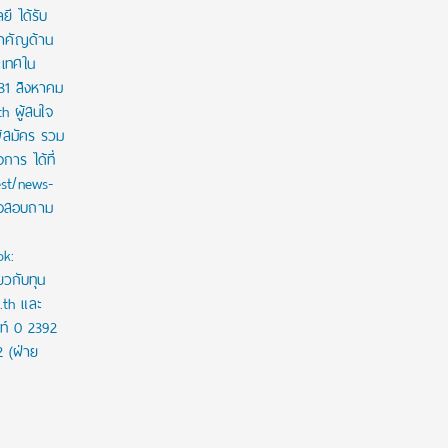
ี ได้รับ
สำคัญด้าน
ะเทศใน
 31 สิงหาคม
th ผู้สนใจ
ู้สมัคร รวม
าร ได้ที่
est/news-
ใจสอบถาม
ok:
ยวกับทุน
c.th และ
ท์ 0 2392
2 (ฝ่าย