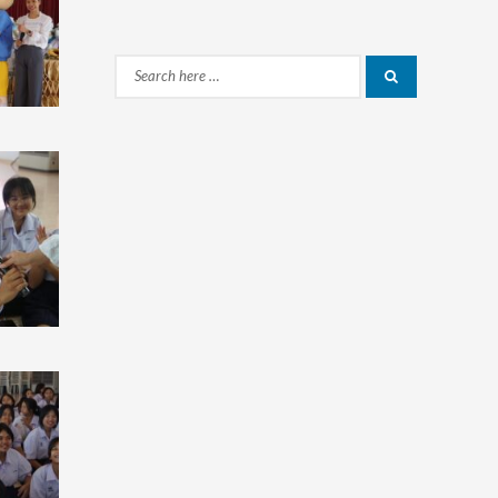
Search
Search
for: