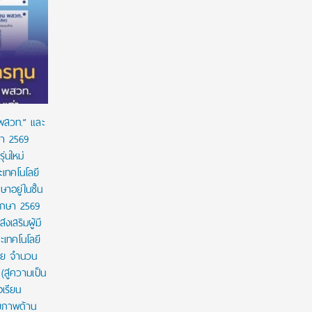
ร่วมป้องกัน “ภัยเงียบ” ในเด็กไทย: ดานอน
“อนาคตของล
ประเทศไทย ร่วมกับภาครัฐ เพื่อรณรงค์ป้องกันและ
!!! เปิดมุ
ขยายการเข้าถึงการคัดกรองโลหิตจางจากการขาด
จีน
ธาตุเหล็กในเด็ก
 พสวท.” และ
ษา 2569
่นใหม่
เทคโนโลยี
ษาอยู่ในชั้น
ศึกษา 2569
งเสริมผู้มี
เทคโนโลยี
าย จำนวน
สู่ความเป็น
งเรียน
กยภาพด้าน