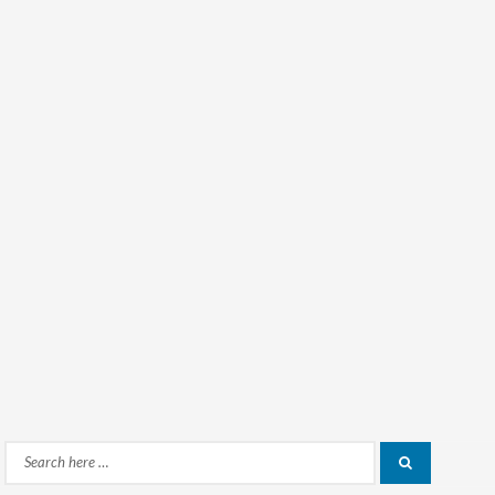
Search
Search