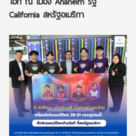
ไอที ณ เมือง Anaheim รัฐ
California สหรัฐอเมริกา