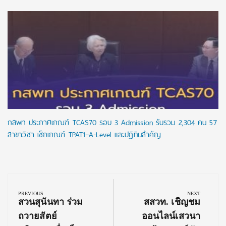
กสพท ประกาศเกณฑ์ TCAS70 รอบ 3 Admission รับรวม 2,304 คน 57
สาขาวิชา เช็กเกณฑ์ TPAT1–A-Level และปฏิทินสำคัญ
Post
navigation
PREVIOUS
NEXT
Previous
Next
สวนสุนันทา ร่วม
สสวท. เชิญชม
Post:
Post:
ถวายสัตย์
ออนไลน์เสวนา