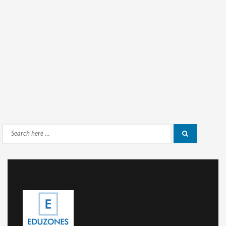
Search
Search
for: