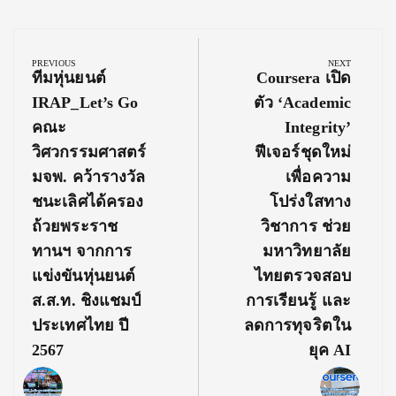
Post
navigation
PREVIOUS
NEXT
Previous
Next
ทีมหุ่นยนต์
Coursera เปิด
Post:
Post:
IRAP_Let’s Go
ตัว ‘Academic
คณะ
Integrity’
วิศวกรรมศาสตร์
ฟีเจอร์ชุดใหม่
มจพ. คว้ารางวัล
เพื่อความ
ชนะเลิศได้ครอง
โปร่งใสทาง
ถ้วยพระราช
วิชาการ ช่วย
ทานฯ จากการ
มหาวิทยาลัย
แข่งขันหุ่นยนต์
ไทยตรวจสอบ
ส.ส.ท. ชิงแชมป์
การเรียนรู้ และ
ประเทศไทย ปี
ลดการทุจริตใน
2567
ยุค AI