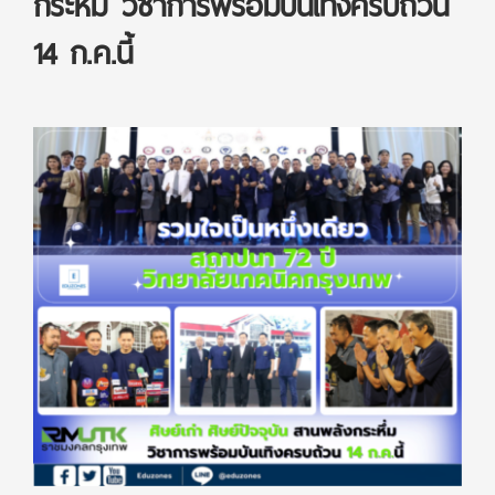
กระหึ่ม วิชาการพร้อมบันเทิงครบถ้วน
14 ก.ค.นี้