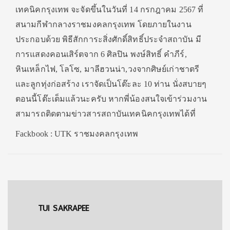
เทคนิคกรุงเทพ จะจัดขึ้นในวันที่ 14 กรกฎาคม 2567 ที่
สนามกีฬากลางราชมงคลกรุงเทพ โดยภายในงาน
ประกอบด้วย พิธีสักการะสิ่งศักดิ์สิทธิ์ประจำสถาบัน มี
การแสดงคอนเสิร์ตจาก 6 ศิลปิน พงษ์สิทธิ์ คำภีร์,
หินเหล็กไฟ, โลโซ, มาลีฮวนน่า,วงจากศิษย์เก่าชาตรี
และลูกทุ่งก่อสร้าง เราจัดเป็นโต๊ะละ 10 ท่าน นั่งสบายๆ
ตอนนี้โต๊ะเต็มแล้วนะครับ หากพี่น้องสนใจเข้าร่วมงาน
สามารถติดตามข่าวสารสถาบันเทคนิคกรุงเทพได้ที่
Fackbook : UTK ราชมงคลกรุงเทพ
TUI SAKRAPEE