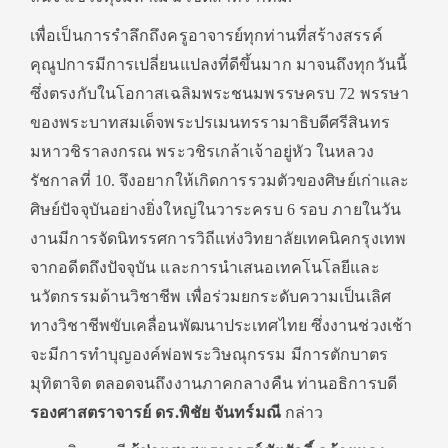
เพื่อเป็นการรำลึกถึงครูอาจารย์ทุกท่านที่สร้างสรรค์
คุณูปการมีการเปลี่ยนแปลงที่ดีขึ้นมาก มาจนถึงทุกวันนี้
ซึ่งตรงกับในโอกาสเฉลิมพระชนมพรรษครบ 72 พรรษา
ของพระบาทสมเด็จพระปรเมนทรรามาธิบดีศรีสินทร
มหาวชิราลงกรณ พระวชิรเกล้าเจ้าอยู่หัว ในหลวง
รัชกาลที่ 10. จึงอยากให้เกิดการรวมตัวของศิษย์เก่าและ
ศิษย์ปัจจุบันอย่างยิ่งใหญ่ในวาระครบ 6 รอบ ภายในวัน
งานมีการจัดนิทรรศการวิถีแห่งวิทยาลัยเทคนิคกรุงเทพ
จากอดีตถึงปัจจุบัน และการนำเสนอเทคโนโลยีและ
นวัตกรรมด้านวิชาชีพ เพื่อร่วมยกระดับความเป็นเลิศ
ทางวิชาชีพขับเคลื่อนพัฒนาประเทศไทย ซึ่งงานช่วงเช้า
จะมีการทำบุญองค์พ่อพระวิษณุกรรม มีการตักบาตร
มุทิตาจิต ตลอดจนถึงงานภาคกลางคืน ท่านอธิการบดี
รองศาสตราจารย์ ดร.พิชัย จันทร์มณี
กล่าว