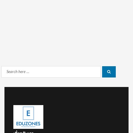
Search
Search
for: