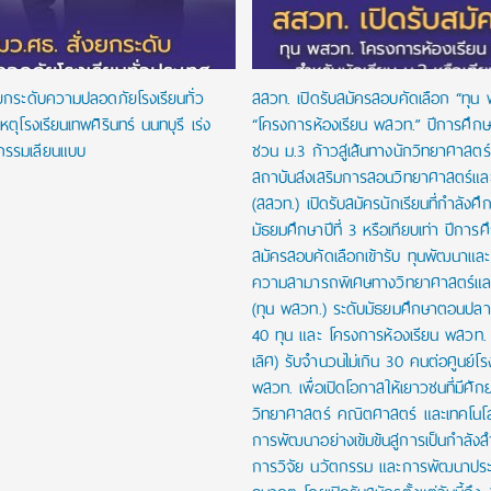
งยกระดับความปลอดภัยโรงเรียนทั่ว
สสวท. เปิดรับสมัครสอบคัดเลือก “ทุน
หตุโรงเรียนเทพศิรินทร์ นนทบุรี เร่ง
“โครงการห้องเรียน พสวท.” ปีการศึก
กรรมเลียนแบบ
ชวน ม.3 ก้าวสู่เส้นทางนักวิทยาศาสตร์รุ
สถาบันส่งเสริมการสอนวิทยาศาสตร์และ
(สสวท.) เปิดรับสมัครนักเรียนที่กำลังศึก
มัธยมศึกษาปีที่ 3 หรือเทียบเท่า ปีการ
สมัครสอบคัดเลือกเข้ารับ ทุนพัฒนาและส่
ความสามารถพิเศษทางวิทยาศาสตร์และ
(ทุน พสวท.) ระดับมัธยมศึกษาตอนปล
40 ทุน และ โครงการห้องเรียน พสวท. (
เลิศ) รับจำนวนไม่เกิน 30 คนต่อศูนย์โร
พสวท. เพื่อเปิดโอกาสให้เยาวชนที่มีศั
วิทยาศาสตร์ คณิตศาสตร์ และเทคโนโลย
การพัฒนาอย่างเข้มข้นสู่การเป็นกำลัง
การวิจัย นวัตกรรม และการพัฒนาปร