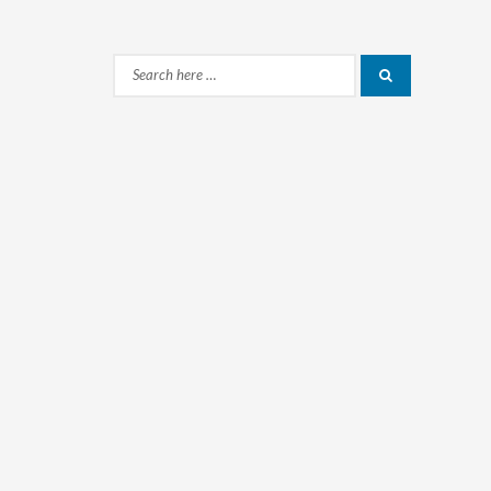
Search
Search
for: