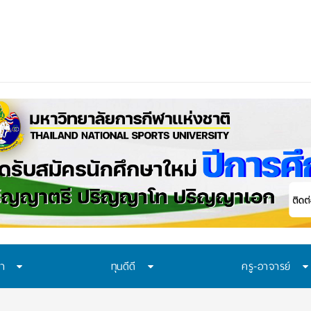
_
ษา
ทุนดีดี
ครู-อาจารย์