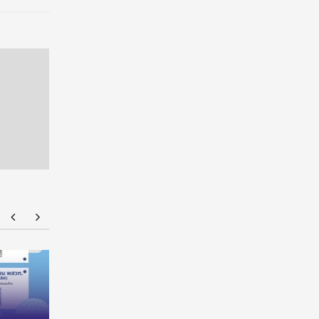
มทร.กรุงเทพ โต้ข่าวเท็จ! ยัน MOU-หลักสูตร-วีซ่า
ยศชนัน เค
ถูกต้องตามกฎหมาย เล็งดำเนินคดีกลุ่มบิดเบือน
ผูกมัด ใช้
เวลาใช้ทุน