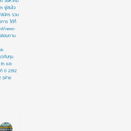
 31 สิงหาคม
th ผู้สนใจ
ู้สมัคร รวม
าร ได้ที่
est/news-
ใจสอบถาม
ok:
ยวกับทุน
c.th และ
ท์ 0 2392
2 (ฝ่าย