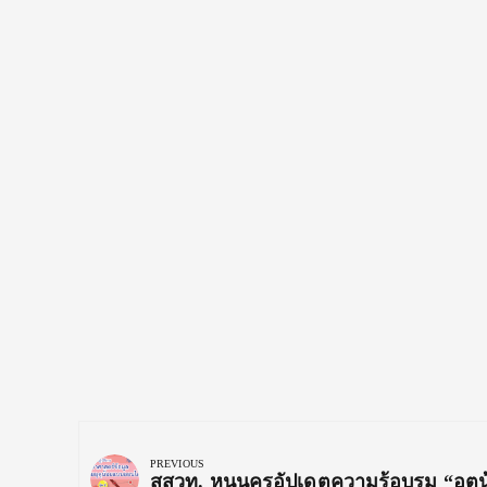
Post
navigation
PREVIOUS
Previous
สสวท. หนุนครูอัปเดตความรู้อบรม “อุตุ