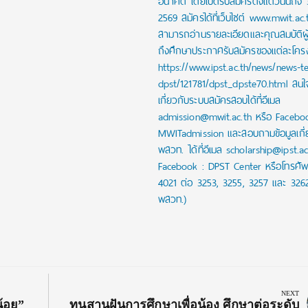
อนาคต โดยเปิดรับสมัครตั้งแต่วันนี้ถึง
2569 สมัครได้ที่เว็บไซต์ www.mwit.ac.
สามารถอ่านรายละเอียดและคุณสมบัติผ
ถึงศึกษาประกาศรับสมัครของแต่ละโครงก
https://www.ipst.ac.th/news/news-t
dpst/121781/dpst_dpste70.html สน
เกี่ยวกับระบบสมัครสอบได้ที่อีเมล
admission@mwit.ac.th หรือ Facebo
MWITadmission และสอบถามข้อมูลเกี่
พสวท. ได้ที่อีเมล scholarship@ipst.a
Facebook : DPST Center หรือโทรศัพ
4021 ต่อ 3253, 3255, 3257 และ 326
พสวท.)
NEXT
Next
น้อย”
ทุนสานฝันการศึกษาเพื่อน้อง ศึกษาต่อระดับ