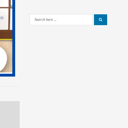
Search
Search
for: