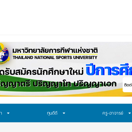
ษา
ทุนดีดี
ครู-อาจารย์