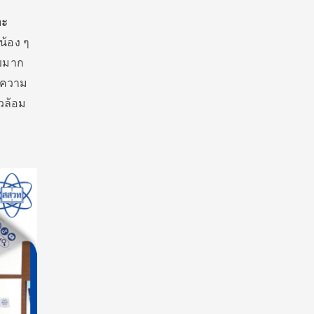
ละ
น้อง ๆ
ฆมาก
ายความ
วล้อม