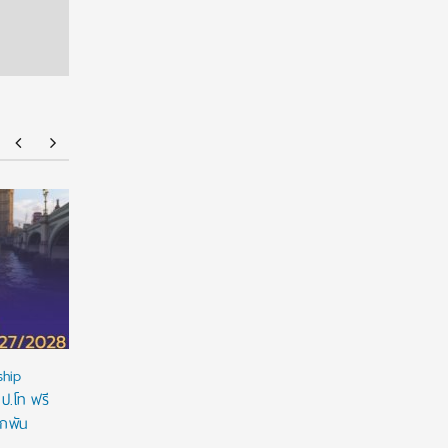
NMU Open House 2026
จัดให้จุใจ 
ที่ 1 Portfo
ship
 ป.โท ฟรี
ูกพัน