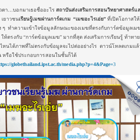
าวตา…บอกมาเธอชื่
ออะไร
สถาบันส่งเสริมการสอนวิ
ทยาศาสตร์แ
ๆ เยาวชน
เรียนรู้เมฆผ่านการ์ดเกม
“เมฆอะไรเอ่ย”
ที่เปิดโอกาสให้
ง ๆ
ทำความเข้าใจข้อมูลลั
กษณะของเมฆที่ตรงกับการ์ดข้อมู
ลเม
ฆ” ให้ตรงกับ “การ์ดข้อมูลเมฆ”
มากที่สุด ส่งเสริมการเรียนรู้ ท้าท
ไหนได้ภาพที่ไม่ตรงกั
บข้อมูลจะไปต่ออย่างไร
ดาวน์โหลดเกมแล้
กัน หรือใช้ประกอบการสอนในชั้นก็ได้
ttps://globethailand.ipst.
ac.th/media.php?p=
4
&Page=
3