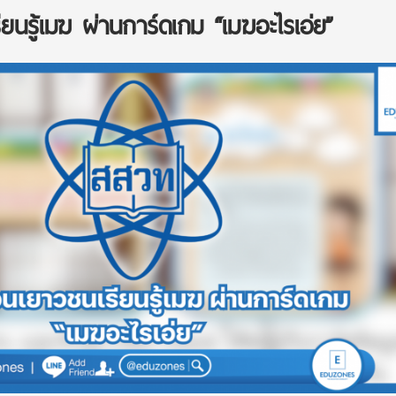
นรู้เมฆ ผ่านการ์ดเกม “เมฆอะไรเอ่ย”