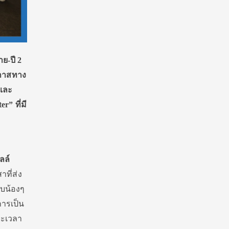
ย-ปี 2
อกาสทาง
 และ
r” ที่มี
ลล์
าที่
ส่ง
บน้
องๆ
ารเป็น
ะยะเวลา