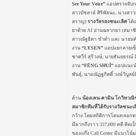
See Your Voice”
แอปตรวจจั
บก
สาวบัซลาอ์ ศิริพัธนะ, นางสา
สราญ)
รางวัลรองชนะเลิศ
ได้
แ
ยาด้วย AI อ่านฉลากยา (สมาช
สาวณัฐธิดา ขำดำ และ นายนพ
งาน
“LYSEN”
แอปแยกลายเซ็น
ชาตวีร์ สุริวงษ์, นายธันยธรณ์
งาน
“F
Ē
NG SHU
Ǐ
”
แอปแนะนำ
พันธุ์, นายณัฏฐกิตติ์ วงษ์วิบ
ด้าน
น้องเคน-คามิน โกวิทวณิช 
สมาชิกทีมที่ได้รับรางวั
ลชนะเล
กว้าง โดยสถิติการโดนหลอกท
มีมากถึงราว 337,000 คดี คิดเ
ของแก๊ง Call Center มีแนวโน้ม