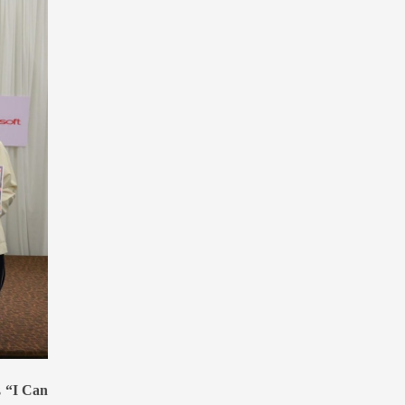
น
“I Can