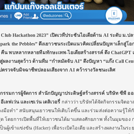
I Club Hackathon 2023” เปิดเวทีประชันไอเดียด้าน AI ระดับ ม.ปลา
 “Spark the Pebbles” ดึงเยาวชนระเบิดแนวคิดเปลี่ยนปั
ญหาเล็กสู่โ
 คืน พบหลากหลายทีมทักษะเทพ-ไอเดี
ยสร้างสรรค์ ดึง ChatGPT
่ผลงานสุดว้
าว ด้านทีม “กำหมัดจับ AI” ดึงปัญหา “แก๊ง Call Cente
ปตรวจจับมิจฉาชีพปลอมเสี
ยงจาก AI คว้ารางวัลชนะเลิศ
กรรมการผู้จัดการ สำนักปัญญาประดิษฐ์สร้างสรรค์ บริษัท ซีพี ออ
อีเลฟเว่น และเซเว่น เดลิเวอรี่
กล่าวว่า บริษัทได้จัดกิจกรรมจิตอาส
ลงมือทำ” สนับสนุนเยาวชนให้เติบโตขึ้น และร่วมส่งต่อความรู้ให้กั
ุด โดยการเปิดพื้นที่ให้เยาวชนได้
มาแสดงศักยภาพ ทั้งในมุมของ ก
ะเป็นผู้เข้าแข่งขัน (Hacker) เพื่อระเบิดไอเดีย และสร้างผลงานในร