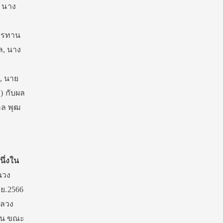
: นาง
ารทาน
ล, นาง
, นาย
ย) กับผล
คล พุฒ
นึ่งใน
นวง
.ย.2566
กลวง
คน ขณะ