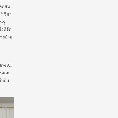
าคตอัน
์ วิชา
นรู้
งที่จัด
นายป๋วย
tive AI
ต้นและ
่หยิบ