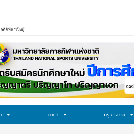
ษา
ทุนดีดี
ครู-อาจารย์