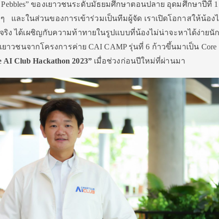
he Pebbles” ของเยาวชนระดับมัธยมศึ
กษาตอนปลาย อุดมศึกษาปีที่ 1
างๆ และในส่วนของการเข้าร่วมเป็นที
มผู้จัด เราเปิดโอกาสให้น้องไ
ำจริง ได้เผชิญกับความท้าทายในรู
ปแบบที่น้องไม่น่าจะหาได้ง่ายนั
ก
ๆ ทีมเยาวชนจากโครงการค่าย CAI CAMP รุ่นที่ 6 ก้าวขึ้นมาเป็น Core
e AI Club Hackathon 2023”
เมื่อช่วงก่อนปีใหม่ที่ผ่
านมา