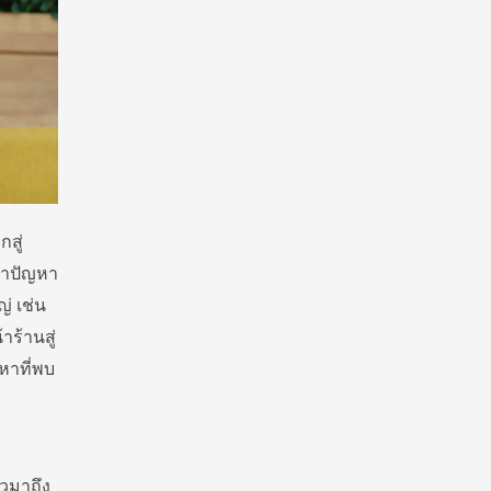
สู่
นำปัญหา
่ เช่น
าร้
านสู่
หาที่พบ
าวมาถึง