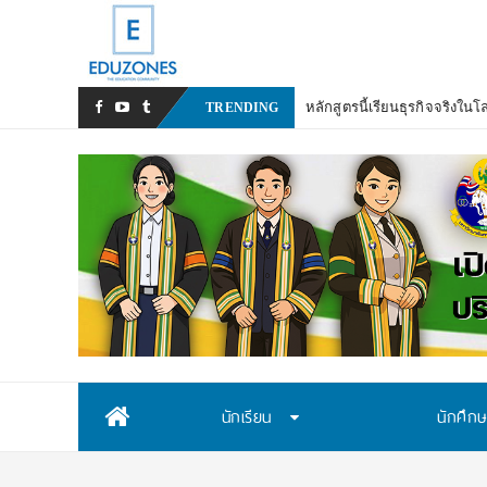
ม
_
TRENDING
Skip
นักเรียน
นักศึก
to
content