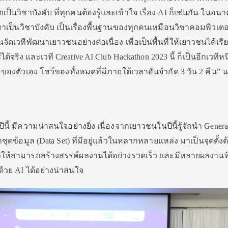
ยเป็นวิ
ชาบังคับ ที่ทุกคนต้องรู้และเข้าใจ เรื่อง AI ก็เช่นกัน ในอน
าเป็นวิ
ชาบังคับ เป็นเรื่องพื้นฐานของทุกคนเหมื
อนวิชาคอมพิวเตอร
นจัดเวทีพั
ฒนาเยาวชนอย่างต่อเนื่อง เพื่อเป็นพื้นที่ให้เยาวชนได้
เรีย
้
ได้จริง และเวที Creative AI Club Hackathon 2023 นี้ ก็เป็นอีกเวทีหนึ่
ษะของตัวเอง โชว์ของทั้งหมดที่มีภายใต้
เวลาอันจำกัด 3 วัน 2 คืน” 
ี้ มีความน่าสนใจอย่างยิ่ง เนื่องจากเยาวชนในปีนี้รู้จักนำ Genera
าชุดข้
อมูล (Data Set) ที่มีอยู่แล้วในหลากหลายแหล่ง มาเป็นจุดตั้ง
ห้สามารถสร้างสรรค์ผลงานได้
อย่างรวดเร็ว และมีหลายผลงานที
้วย AI ได้อย่างน่าสนใจ