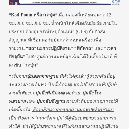
“
Kod Poum หรือ กดปุ่ม”
คือ กล่องสี่เหลี่ยมขนาด 12
ซม. X 8 ซม. X 6 ซม. น้ำหนักใกล้เคียงกับมือถือ ภายใน
ประกอบด้วยอุปกรณ์ระบุตำแหน่ง (GPS) กับตัวส่ง
สัญญาณ ที่เชื่อมต่อกับปุ่มกดด้านบนเครื่อง เพื่อ
รายงาน
“สถานะการปฏิบัติงาน”
“พิกัดรถ”
และ
“เวลา
ปัจจุบัน”
ไปยังศูนย์การแพทย์ฉุกเฉิน ได้ในเสี้ยววินาที ที่
คนขับ “กดปุ่ม”
“เริ่มจาก
ปุ่มออกจากฐาน
ที่ทำให้ศูนย์ฯ รู้ว่ารถคันนี้อยู่
ระหว่างการเดินทางไปที่เกิดเหตุ พอไปถึงสถานที่ปฏิบัติ
งานก็เพียงกด
ปุ่มถึงที่เกิดเหตุ
ต่อด้วย
ปุ่มถึงโรง
พยาบาล
และ
ปุ่มกลับถึงฐาน
ตามลำดับของเหตุการณ์ที่
เกิดขึ้นจริง
คือเปลี่ยนจากกรอกผ่านแอพปพลิเคชันมา
เป็นเพียงการ
‘กดครั้งละปุ่ม’
ที่ผู้ขับรถพยาบาลสามารถ
ทำได้ ทำให้ผู้ช่วยพยาบาลที่ไปกับรถสามารถปฏิบัติงาน