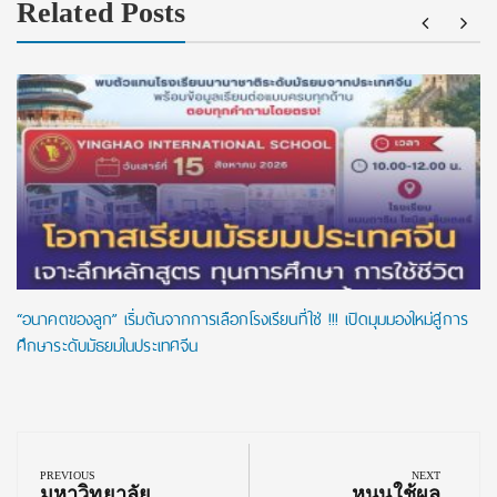
Related Posts
“อนาคตของลูก” เริ่มต้นจากการเลือกโรงเรียนที่ใช่ !!! เปิดมุมมองใหม่สู่การ
ศึกษาระดับมัธยมในประเทศจีน
Post
navigation
PREVIOUS
NEXT
Previous
Next
มหาวิทยาลัย
หนุนใช้ผล