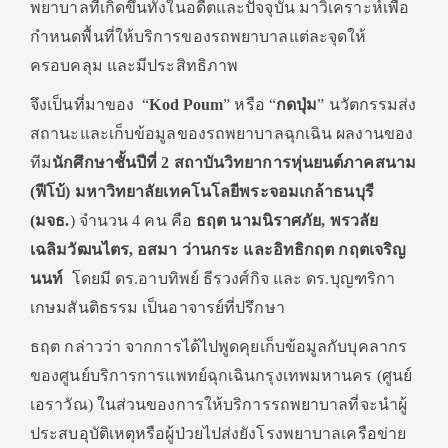
พยาบาลที่เกิดขึ้นทั้งในอดีตและปัจจุบัน มาวิเคราะห์เพื่อ
กำหนดพื้นที่ให้บริการของรถพยาบาลแต่ละจุดให้
ครอบคลุม และมีประสิทธิภาพ
จึงเป็นที่มาของ “
Kod Poum
” หรือ “
กดปุ่ม
” นวัตกรรมส่ง
สถานะและเก็บข้อมูลของรถพยาบาลฉุกเฉิน ผลงานของ
ทีม
นักศึกษาชั้นปีที่ 2 สถาบันวิทยาการหุ่นยนต์ภาคสนาม
(ฟีโบ้) มหาวิทยาลัยเทคโนโลยีพระจอมเกล้าธนบุรี
(มจธ.
) จำนวน 4 คน คือ
ธฤต นามนิราศภัย
, พรวลัย
เฉลิมวัฒนไตร, อสมา ว่านกระ และอิทธิกฤต กฤตเจริญ
นนท์
โดยมี ดร.อาบทิพย์ ธีรวงศ์กิจ และ ดร.บุญฑริกา
เกษมสันติธรรม เป็นอาจารย์ที่ปรึกษา
ธฤต กล่าวว่า จากการได้ไปพูดคุยเก็บข้อมูลกับบุคลากร
ของศูนย์บริการการแพทย์ฉุกเฉินกรุงเทพมหานคร (ศูนย์
เอราวัณ) ในส่วนของการให้บริการรถพยาบาลที่จะนำผู้
ประสบอุบัติเหตุหรือผู้ป่วยไปส่งยังโรงพยาบาลเครือข่าย