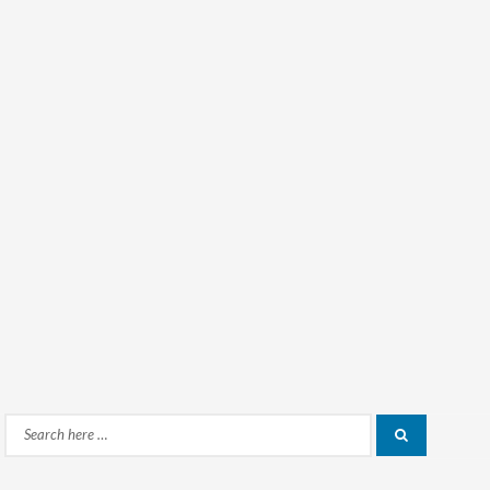
Search
Search
for: