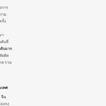
ือการ
วาม
รั้
ง
ษา
ดับที่
ดับมาก
ัยติด
าล รวม
ะเทศ
จีน
่องกง