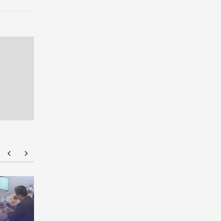
NMU Open House 2026
คณะบริหาร
แพลตฟอร์
TAIHE GRO