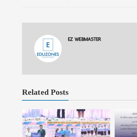
EZ WEBMASTER
Related Posts
า
จีน ของ
ิกส์ยุค