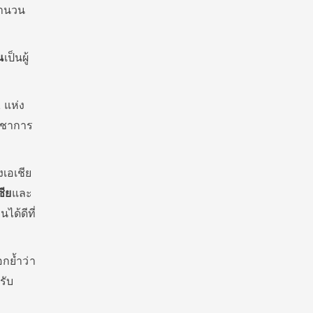
ำนวน
น
เป็นผู้
2
แห่ง
ิชาการ
งเอเชี
ย
ซี
ย
และ
ได้ดีที่
กย้ำว่
า
รับ