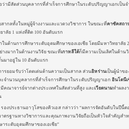
อว่ามีสัดส่วนบุคลากรที่สำเร็
จการศึกษาในระดับปริญญาเอกเป็
นจ
สากลทั้งในหมู่ผู้จ้
างงานและแวดวงวิชาการ ในขณะที่
คาซัคสถา
ทยาลัย
1
แห่งที่ติด
100
อันดับแรก
าในด้านการศึกษาระดับอุดมศึ
กษาของเอเชีย โดยมีมหาวิทยาลัย
ย่
างมากในด้านงานวิจัย ขณะที่
เกาหลีใต้
ก็มีความเป็นเลิ
ศในด้านว
ึ้นมาอยู่ใน
10
อันดับแรก
การยอมรับว่าโดดเด่นด้
านความเป็นสากล ส่วน
อิหร่าน
เป็นผู้นำขอ
ะจำนวนบุคลากรที่สำเร็จการศึ
กษาในระดับปริญญาเอก
อินโดนีเ
มีคณาจารย์จากต่
างประเทศในสัดส่วนที่สูง และ
เวียดนาม
ทำผลงาน
น
)
รองประธานอาวุโสของคิวเอส กล่าวว่า “ผลการจัดอันดับในปีนี้ตอ
มาตรฐานทางวิชาการและคุ
ณภาพงานวิจัยถือเป็นหัวใจสำคั
ญสำห
ษาระดับอุดมศึกษาของเอเชีย”