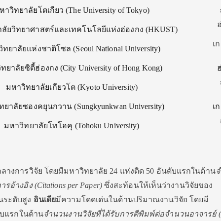
หาวิทยาลัยโตเกียว (
The University of Tokyo)
ฮ
ลัยวิทยาศาสตร์
และเทคโนโลยีแห่งฮ่องกง (
HKUST)
เก
ิทยาลัยแห่งชาติโซล (
Seoul National University)
ทยาลัยซิตี้ฮ่องกง (
City University of Hong Kong)
ฮ
มหาวิทยาลัยเกียวโต (
Kyoto University)
ทยาลัยซองคยุนกวาน (
Sungkyunkwan University)
เก
มหาวิทยาลัยโทโฮคุ (
Tohoku University)
กลางการวิจัย โดยมีมหาวิทยาลัย
24
แห่งติด
50
อันดับแรกในด้าน
จ
การอ้
างอิง
(Citations per Paper)
ซึ่งสะท้อนให้เห็นว่
างานวิจัยของ
นระดับสูง
อินเดีย
มี
ความโดดเด่นในด้านปริมาณงานวิจั
ย โดยมี
ับแรกในด้าน
จำนวนงานวิจัยที่
ได้รับการตีพิมพ์ต่
อจำนวนอาจารย์ (