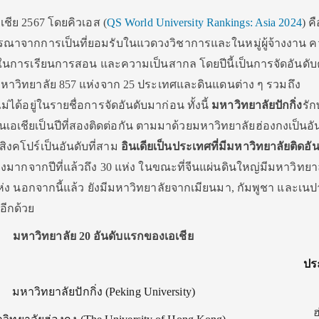
เชี
ย
2567
โดยคิวเอส (
QS World University Rankings: Asia 2024
)
ค
รณาจากการเป็นที่ยอมรั
บในแวดวงวิชาการและในหมู่ผู้จ้
างงาน ค
นการเรียนการสอน และความเป็นสากล โดยปีนี้เป็นการจัดอันดับค
ีมหาวิทยาลัย
857
แห่งจาก
25
ประเทศและดินแดนต่าง ๆ รวมถึง
ไม่ได้อยู่ในรายชื่
อการจัดอันดับมาก่อน ทั้งนี้
มหาวิทยาลัยปักกิ่ง
รั
ก
นเอเชียเป็นปีที่สองติดต่
อกัน ตามมาด้วยมหาวิทยาลัยฮ่องกงเป็
นอัน
สิงคโปร์
เป็นอันดับที่สาม
อินเดียเป็
นประเทศที่มีมหาวิทยาลัยติดอั
น
่างมากจากปีที่
แล้วถึง
30
แห่ง ในขณะที่จีนแผ่นดินใหญ่มีมหาวิ
ทยาล
ห่ง นอกจากนี้แล้ว ยังมีมหาวิทยาลัยจากเมียนมา
,
กั
มพูชา และเนป
อีกด้วย
มหาวิทยาลัย
20
อันดับแรกของเอเชีย
ปร
มหาวิทยาลัยปักกิ่ง (
Peking University)
ฮ