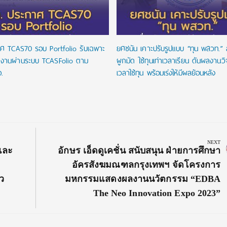
ศ TCAS70 รอบ Portfolio รับเฉพาะ
ยศชนัน เคาะปรับรูปแบบ “ทุน พสวท.” ล
งานผ่านระบบ TCASFolio ตาม
ผูกมัด ใช้ทุนเท่าเวลาเรียน ดันผลงานว
.
เวลาใช้ทุน พร้อมเร่งให้มีผลย้อนหลัง
NEXT
Next
และ
อักษร เอ็ดดูเคชั่น สนับสนุน ฝ่ายการศึกษา
Post:
อัครสังฆมณฑลกรุงเทพฯ จัดโครงการ
ว
มหกรรมแสดงผลงานนวัตกรรม “EDBA
The Neo Innovation Expo 2023”