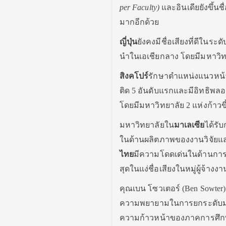
per Faculty)
และอินเดียยังขึ้นชื่
มากอีกด้วย
ญี่ปุ่น
ยังคงมีชื่อเสียงที่ดี
ในระดับ
นำในเอเชียกลาง โดยมีมหาวิ
สิงคโปร์
รักษาตำแหน่งแนวหน้
ติด
5
อันดับแรกและมีอิทธิพลอ
โดยมีมหาวิทยาลัย
2
แห่งก้าวข
มหาวิทยาลัยใน
มาเลเซีย
ได้รั
บ
ในด้านผลิตภาพของงานวิจั
ยแล
ไทย
มีความโดดเด่นในด้
านการ
สุ
ดในแง่ชื่อเสียงในหมู่ผู้จ้
างงา
คุณเบน โซวเตอร์ (
Ben Sowter
ความพยายามในการยกระดั
บ
ความก้าวหน้าของภาคการศึ
ก