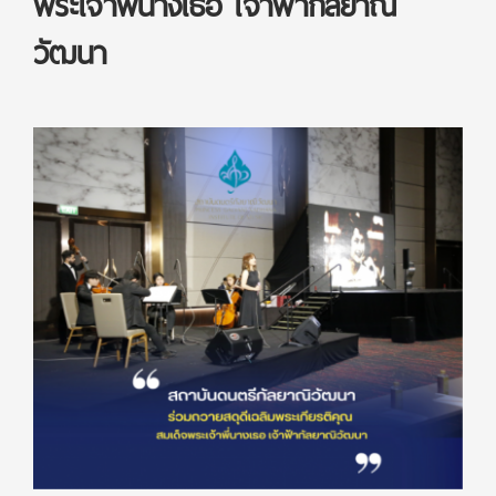
พระเจ้าพี่นางเธอ เจ้าฟ้ากัลยาณิ
วัฒนา