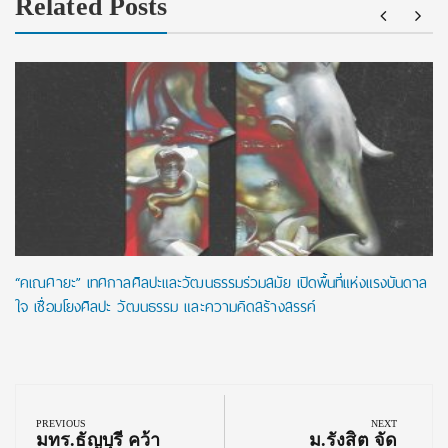
Related Posts
“คเณศายะ” เทศกาลศิลปะและวัฒนธรรมร่วมสมัย เปิดพื้นที่แห่งแรงบันดาล
ใจ เชื่อมโยงศิลปะ วัฒนธรรม และความคิดสร้างสรรค์
Post
navigation
PREVIOUS
NEXT
Previous
Next
มทร.ธัญบุรี คว้า
ม.รังสิต จัด