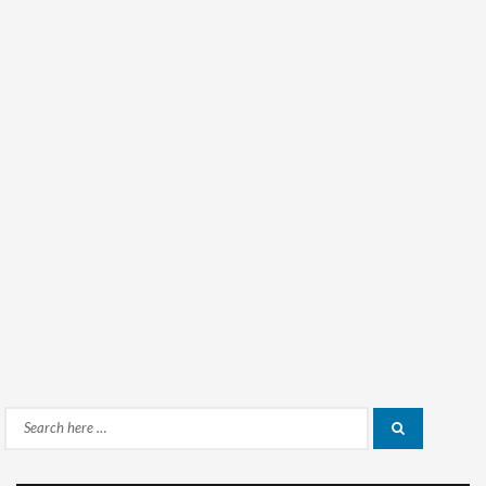
Search
Search
for: