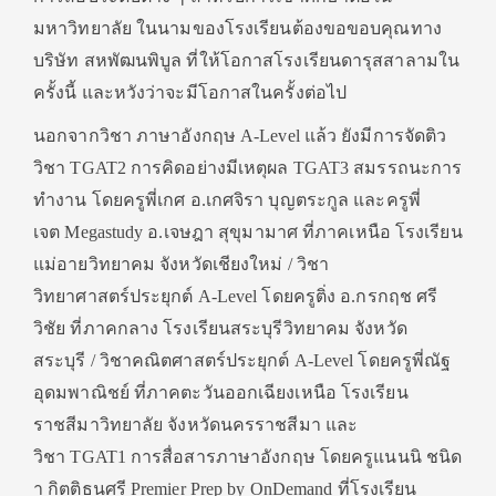
มหาวิทยาลัย ในนามของโรงเรียนต้องขอขอบคุณทาง
บริษัท สหพัฒนพิบูล ที่ให้โอกาสโรงเรียนดารุสสาลามใน
ครั้งนี้ และหวังว่าจะมีโอกาสในครั้งต่อไป
นอกจากวิชา ภาษาอังกฤษ A-Level แล้ว ยังมีการจัดติว
วิชา TGAT2 การคิดอย่างมีเหตุผล TGAT3 สมรรถนะการ
ทำงาน โดยครูพี่เกศ อ.เกศจิรา บุญตระกูล และครูพี่
เจต Megastudy อ.เจษฎา สุขุมามาศ ที่ภาคเหนือ โรงเรียน
แม่อายวิทยาคม จังหวัดเชียงใหม่ / วิชา
วิทยาศาสตร์ประยุกต์ A-Level โดยครูติ่ง อ.กรกฤช ศรี
วิชัย ที่ภาคกลาง โรงเรียนสระบุรีวิทยาคม จังหวัด
สระบุรี / วิชาคณิตศาสตร์ประยุกต์ A-Level โดยครูพี่ณัฐ
อุดมพาณิชย์ ที่ภาคตะวันออกเฉียงเหนือ โรงเรียน
ราชสีมาวิทยาลัย จังหวัดนครราชสีมา และ
วิชา TGAT1 การสื่อสารภาษาอังกฤษ โดยครูแนนนิ ชนิด
า กิตติธนศรี Premier Prep by OnDemand ที่โรงเรียน