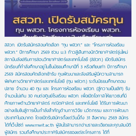
สสวท. เปิดรับสมัครสอบคัดเลือก “ทุน พสวท.” และ “โครงการห้องเรียน
พสวท.” ปีการศึกษา 2569 ชวน ม.3 ก้าวสู่เส้นทางนักวิทยาศาสตร์รุ่นใหม่
สถาบันส่งเสริมการสอนวิทยาศาสตร์และเทคโนโลยี (สสวท.) เปิดรับสมัคร
นักเรียนที่กำลังศึกษาอยู่ในชั้นมัธยมศึกษาปีที่ 3 หรือเทียบเท่า ปีการศึกษา
2569 สมัครสอบคัดเลือกเข้ารับ ทุนพัฒนาและส่งเสริมผู้มีความสามารถ
พิเศษทางวิทยาศาสตร์และเทคโนโลยี (ทุน พสวท.) ระดับมัธยมศึกษาตอน
ปลาย จำนวน 40 ทุน และ โครงการห้องเรียน พสวท. (สู่ความเป็นเลิศ) รับ
จำนวนไม่เกิน 30 คนต่อศูนย์โรงเรียน พสวท. เพื่อเปิดโอกาสให้เยาวชนที่มี
ศักยภาพด้านวิทยาศาสตร์ คณิตศาสตร์ และเทคโนโลยี ได้รับการพัฒนา
อย่างเข้มข้นสู่การเป็นกำลังสำคัญด้านการวิจัย นวัตกรรม และการพัฒนา
ประเทศในอนาคต โดยเปิดรับสมัครตั้งแต่วันนี้ถึง 31 สิงหาคม 2569 สมัคร
ได้ที่เว็บไซต์ www.mwit.ac.th ผู้สนใจสามารถอ่านรายละเอียดและคุณสมบัติ
ผู้สมัคร รวมถึงศึกษาประกาศรับสมัครของแต่ละโครงการ ได้ที่