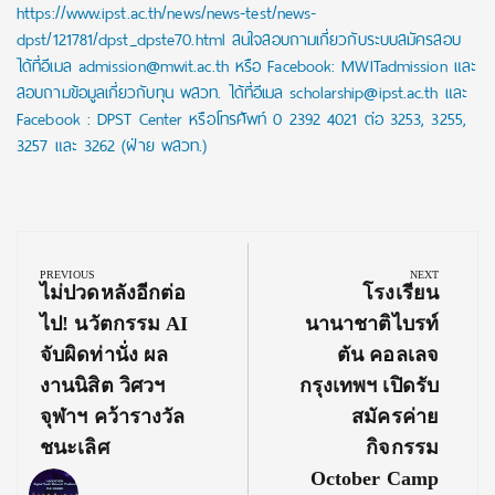
https://www.ipst.ac.th/news/news-test/news-
dpst/121781/dpst_dpste70.html สนใจสอบถามเกี่ยวกับระบบสมัครสอบ
ได้ที่อีเมล admission@mwit.ac.th หรือ Facebook: MWITadmission และ
สอบถามข้อมูลเกี่ยวกับทุน พสวท. ได้ที่อีเมล scholarship@ipst.ac.th และ
Facebook : DPST Center หรือโทรศัพท์ 0 2392 4021 ต่อ 3253, 3255,
3257 และ 3262 (ฝ่าย พสวท.)
Post
navigation
PREVIOUS
NEXT
Previous
Next
ไม่ปวดหลังอีกต่อ
โรงเรียน
Post:
Post:
ไป! นวัตกรรม AI
นานาชาติไบรท์
จับผิดท่านั่ง ผล
ตัน คอลเลจ
งานนิสิต วิศวฯ
กรุงเทพฯ เปิดรับ
จุฬาฯ คว้ารางวัล
สมัครค่าย
ชนะเลิศ
กิจกรรม
October Camp