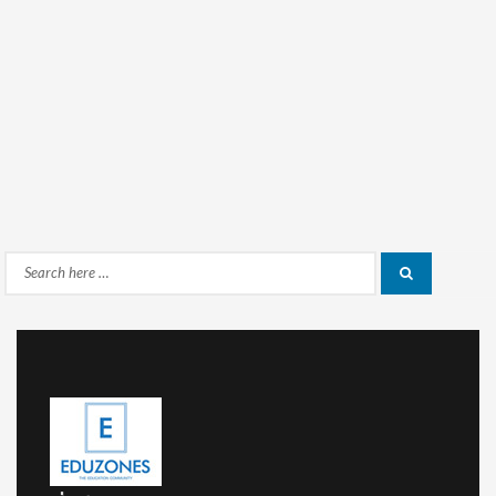
Search
Search
for: