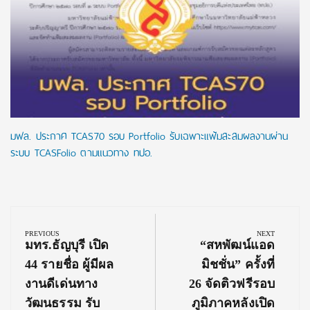
มฟล. ประกาศ TCAS70 รอบ Portfolio รับเฉพาะแฟ้มสะสมผลงานผ่าน
ระบบ TCASFolio ตามแนวทาง ทปอ.
Post
navigation
PREVIOUS
NEXT
Previous
Next
มทร.ธัญบุรี เปิด
“สหพัฒน์แอด
Post:
Post:
44 รายชื่อ ผู้มีผล
มิชชั่น” ครั้งที่
งานดีเด่นทาง
26 จัดติวฟรีรอบ
วัฒนธรรม รับ
ภูมิภาคหลังเปิด