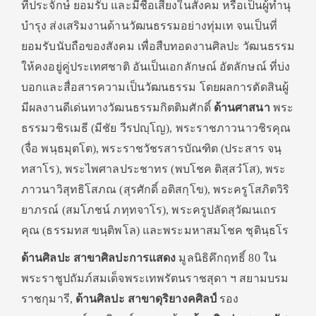
ที่ประจักษ์ ยอมรับ และมีชื่อเสียงในสังคม หรือเป็นผู้ทำนุ
บำรุง ส่งเสริมงานด้านวัฒนธรรมอย่างทุ่มเท จนเป็นที่
ยอมรับนับถือของสังคม เพื่อสืบทอดงานศิลปะ วัฒนธรรม
ให้คงอยู่คู่ประเทศชาติ อันเป็นเอกลักษณ์ อัตลักษณ์ ที่บ่ง
บอกและสื่อสารความเป็นวัฒนธรรม โดยผลการตัดสินผู้
มีผลงานดีเด่นทางวัฒนธรรมกิตติมศักดิ์
ด้านศาสนา
พระ
ธรรมวชิรเมธี (มีชัย วีรปญฺโญ), พระราชภาวนาวชิรคุณ
(จื่อ พนฺธมุตโต), พระราชวัชรสารบัณฑิต (ประสาร จนฺ
ทสาโร), พระไพศาลประชาทร (พบโชค ติสฺสวํโส), พระ
ภาวนาวิสุทธิโสภณ (สุรศักดิ์ อติสกฺโข), พระครูโสภิตวิริ
ยาภรณ์ (สมโภชน์ ภทฺทจาโร), พระครูปลัดสุวัฒนเถร
คุณ (ธรรมทส ขนฺติพโล) และพระมหาสมโชค ชุตินฺธโร
ด้านศิลปะ สาขาศิลปะการแสดง
มูลนิธิคึกฤทธิ์ 80 ใน
พระราชูปถัมภ์สมเด็จพระเทพรัตนราชสุดา ฯ สยามบรม
ราชกุมารี,
ด้านศิลปะ สาขาดุริยางคศิลป์
รอง