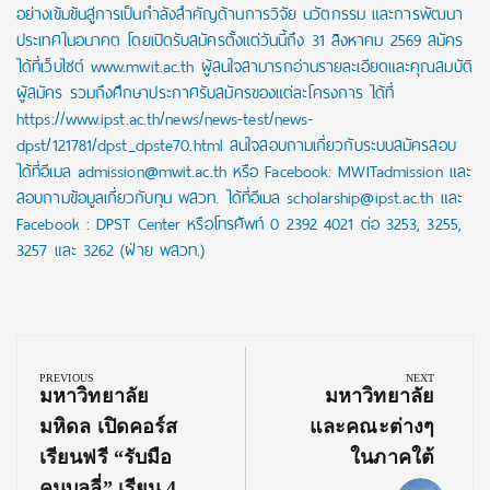
อย่างเข้มข้นสู่การเป็นกำลังสำคัญด้านการวิจัย นวัตกรรม และการพัฒนา
ประเทศในอนาคต โดยเปิดรับสมัครตั้งแต่วันนี้ถึง 31 สิงหาคม 2569 สมัคร
ได้ที่เว็บไซต์ www.mwit.ac.th ผู้สนใจสามารถอ่านรายละเอียดและคุณสมบัติ
ผู้สมัคร รวมถึงศึกษาประกาศรับสมัครของแต่ละโครงการ ได้ที่
https://www.ipst.ac.th/news/news-test/news-
dpst/121781/dpst_dpste70.html สนใจสอบถามเกี่ยวกับระบบสมัครสอบ
ได้ที่อีเมล admission@mwit.ac.th หรือ Facebook: MWITadmission และ
สอบถามข้อมูลเกี่ยวกับทุน พสวท. ได้ที่อีเมล scholarship@ipst.ac.th และ
Facebook : DPST Center หรือโทรศัพท์ 0 2392 4021 ต่อ 3253, 3255,
3257 และ 3262 (ฝ่าย พสวท.)
Post
navigation
PREVIOUS
NEXT
Previous
Next
มหาวิทยาลัย
มหาวิทยาลัย
Post:
Post:
มหิดล เปิดคอร์ส
และคณะต่างๆ
เรียนฟรี “รับมือ
ในภาคใต้
คนบูลลี่” เรียน 4