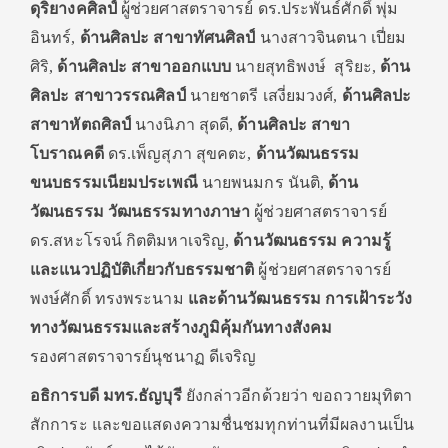
ดุริยางคศิลป์
ผู้ช่วยศาสตราจารย์ ดร.ประพันธ์ศักดิ์ พุ่ม
อินทร์,
ด้านศิลปะ สาขาทัศนศิลป์
นางสาวจินตนา เปี่ยม
ศิริ,
ด้านศิลปะ สาขาออกแบบ
นายสุทธิพงษ์ สุริยะ,
ด้าน
ศิลปะ สาขาวรรณศิลป์
นายชาตรี เสงี่ยมวงศ์,
ด้านศิลปะ
สาขาหัตถศิลป์
นางนิภา สุดดี,
ด้านศิลปะ สาขา
โบราณคดี
ดร.เพ็ญสุภา สุขคตะ,
ด้านวัฒนธรรม
ขนบธรรมเนียมประเพณี
นายพนมกร นันติ,
ด้าน
วัฒนธรรม วัฒนธรรมทางภาษา
ผู้ช่วยศาสตราจารย์
ดร.สหะโรจน์ กิตติมหาเจริญ,
ด้านวัฒนธรรม ความรู้
และแนวปฏิบัติเกี่ยวกับธรรมชาติ
ผู้ช่วยศาสตราจารย์
พงษ์ศักดิ์ ทรงพระนาม
และด้านวัฒนธรรม การเฝ้าระวัง
ทางวัฒนธรรมและสร้างภูมิคุ้มกันทางสังคม
รองศาสตราจารย์นุชนาฏ ดีเจริญ
อธิการบดี มทร.ธัญบุรี
ยังกล่าวอีกด้วยว่า ขอถวายมุทิตา
สักการะ และขอแสดงความชื่นชมทุกท่านที่มีผลงานเป็น