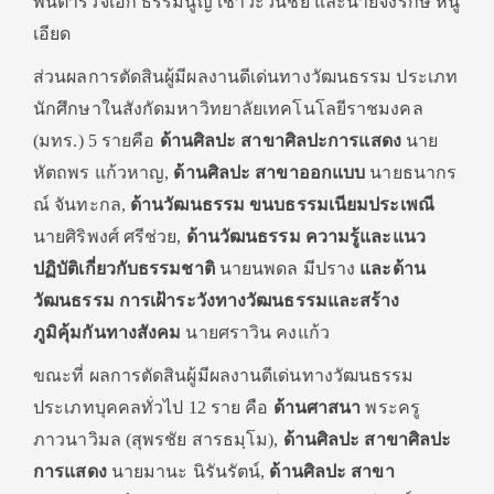
พันตำรวจเอก ธรรมนูญ เชาวะวนิชย์ และนายจงรักษ์ หนู
เอียด
ส่วนผลการตัดสินผู้มีผลงานดีเด่นทางวัฒนธรรม ประเภท
นักศึกษาในสังกัดมหาวิทยาลัยเทคโนโลยีราชมงคล
(มทร.) 5 รายคือ
ด้านศิลปะ สาขาศิลปะการแสดง
นาย
หัตถพร แก้วหาญ,
ด้านศิลปะ สาขาออกแบบ
นายธนากร
ณ์ จันทะกล,
ด้านวัฒนธรรม ขนบธรรมเนียมประเพณี
นายศิริพงศ์ ศรีช่วย,
ด้านวัฒนธรรม ความรู้และแนว
ปฏิบัติเกี่ยวกับธรรมชาติ
นายนพดล มีปราง
และด้าน
วัฒนธรรม การเฝ้าระวังทางวัฒนธรรมและสร้าง
ภูมิคุ้มกันทางสังคม
นายศราวิน คงแก้ว
ขณะที่ ผลการตัดสินผู้มีผลงานดีเด่นทางวัฒนธรรม
ประเภทบุคคลทั่วไป 12 ราย คือ
ด้านศาสนา
พระครู
ภาวนาวิมล (สุพรชัย สารธมฺโม),
ด้านศิลปะ สาขาศิลปะ
การแสดง
นายมานะ นิรันรัตน์,
ด้านศิลปะ สาขา