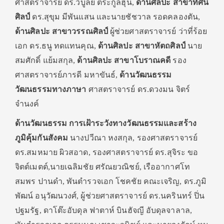
ศาสตราจารย์ ดร.วิบูลย์ ตระกูลฮุ้น,
ด้านศิลปะ สาขาทัศน
ศิลป์
ดร.สุขุม มีพันแสน และนายชัชวาล รอดคลองตัน,
ด้านศิลปะ สาขาวรรณศิลป์
ผู้ช่วยศาสตราจารย์ ว่าที่ร้อย
เอก ดร.ธนู ทดแทนคุณ,
ด้านศิลปะ สาขาหัตถศิลป์
นาย
สมศักดิ์ แย้มสกุล,
ด้านศิลปะ สาขาโบราณคดี
รอง
ศาสตราจารย์ภารดี มหาขันธ์,
ด้านวัฒนธรรม
วัฒนธรรมทางภาษา
ศาสตราจารย์ ดร.ดวงมน จิตร์
จำนงค์
ด้านวัฒนธรรม การเฝ้าระวังทางวัฒนธรรมและสร้าง
ภูมิคุ้มกันสังคม
นางปวีณา หงสกุล, รองศาสตราจารย์
ดร.สมหมาย ผิวสอาด, รองศาสตราจารย์ ดร.สุจิระ ขอ
จิตต์เมตต์,นายเฉลิมชัย ศรัณยวณิชย์, เรืออากาศโท
สมพร ปานดำ, พันตำรวจเอก โชคชัย คณะเจริญ, ดร.ภูมิ
พัฒน์ อนุวัฒนวงศ์, ผู้ช่วยศาสตราจารย์ ดร.นครินทร์ ปิ่น
ปฐมรัฐ, ดาโต๊ะอับดุล ฟาตาห์ บินฮัจญี อับดุลจาลาล,