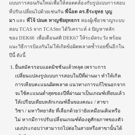
แบบการสอนกันใหม่เพื่อให้สอดคล้องกับรูปแบบการสอบ
ที่ปรับเปลี่ยนไปด้วยเช่นกัน
พี่น็อต ดร.ธีระยุทธ บุญ
มา
และ
พี่โจ้ ปณต หาญชัยยุทธกร
สองผู้เชี่ยวชาญระบบ
สอบ TCAS จาก TCASter ได้วิเคราะห์ 4 ปัญหาหลัก
ของ DEK66 เพื่อเตือนสติ DEK67 ให้ระมัดระวัง พร้อม
แนะวิธีการป้องกันไม่ให้เกิดข้อผิดพลาดซ้ำรอยขึ้นอีกใน
ปีนี้ ดังนี้
ยื่นสมัครรอบแอดมิชชั่นแล้วหลุด เพราะการ
เปลี่ยนแปลงรูปแบบการสอบในปีที่ผ่านมา ทำให้เกิด
การเทียบคะแนนผิดพลาด แนวทางการแก้ไขนอกจาก
จะใช้คะแนนต่ำสุดของปีที่ผ่านมาเป็นเกณฑ์เทียบแล้ว
ให้เปรียบเทียบหลักเกณฑ์อื่นของคณะ / สาขา
วิชา / มหาวิทยาลัย ที่เลือกด้วยว่ายังเหมือนเดิมหรือ
ไม่ หากมีการปรับเปลี่ยนเกณฑ์ต้องดูศักยภาพของตัว
เองประกอบว่าสามารถไปต่อในสายหรือสาขานั้นได้