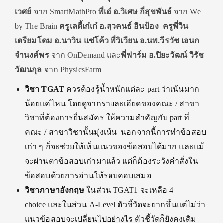
เวศย์
จาก SmartMathPro
พี่เอ๋ อ.วิเศษ กี่สุขพันธ์
จาก We
by The Brain
ครูเลดี้เก๋เก๋ อ.สุวคนธ์ อินป้อง ครูพี่วิน
เตรียมโดม อ.นาวิน แซ่โค้ว พี่วิเวียน อ.นพ.วีรวัช เอนก
จำนงค์พร
จาก OnDemand และ
พี่ฟาร์ม อ.ปิยะวัฒน์ วิรัช
วัฒนกุล
จาก PhysicsFarm
วิชา
TGAT
ควรต้องรู้น้ำหนักแต่ละ part ว่าเน้นมาก
น้อยแค่ไหน โดยดูจากรายละเอียดของคณะ / สาขา
วิชาที่ต้องการยื่นสมัคร ให้ความสำคัญกับ part ที่
คณะ / สาขาวิชานั้นมุ่งเน้น นอกจากนี้การทำข้อสอบ
เก่า ๆ ก็จะช่วยให้เห็นแนวของข้อสอบได้มาก และแม้
จะผ่านตาข้อสอบเก่ามาแล้ว แต่ก็ต้องระวังคำสั่งใน
ข้อสอบด้วยการอ่านให้รอบคอบเสมอ
วิชาภาษาอังกฤษ
ในส่วน TGAT1 จะเหลือ 4
choice และในส่วน A-Level ตัวชี้วัดจะยากขึ้นแต่ไม่ว่า
แนวข้อสอบจะเปลี่ยนไปอย่างไร ตัวชี้วัดก็ยังคงเดิม