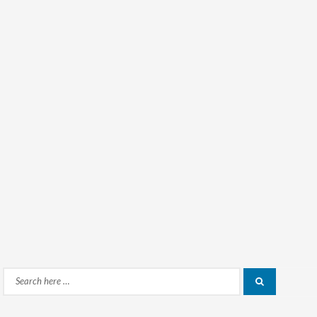
Search
Search
for: