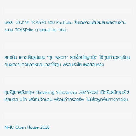
มฟล. ประกาศ TCAS70 รอบ Portfolio รับเฉพาะแฟ้มสะสมผลงานผ่าน
ระบบ TCASFolio ตามแนวทาง ทปอ.
ยศชนัน เคาะปรับรูปแบบ “ทุน พสวท.” ลดเงื่อนไขผูกมัด ใช้ทุนเท่าเวลาเรียน
ดันผลงานวิจัยลดหย่อนเวลาใช้ทุน พร้อมเร่งให้มีผลย้อนหลัง
ทุนรัฐบาลอังกฤษ Chevening Scholarship 2027/2028 เปิดรับสมัครแล้ว!
เรียนต่อ ป.โท ฟรีเต็มจำนวน พร้อมค่าครองชีพ ไม่มีข้อผูกพันทางการเงิน
NMU Open House 2026