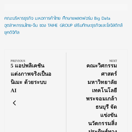
คณะบริหารธุรกิจ ม.หอการค้าไทย ศึกษาแพลตฟอร์ม Big Data
อุตสาหกรรมไทย-จีน ของ TAIHE GROUP เสริมทักษะธุรกิจและโลจิสติกส์
ยุคดิจิทัล
Post
navigation
PREVIOUS
NEXT
Previous
Next
5 แอปพลิเคชัน
คณะวิศกรรม
Post:
Post:
แต่งภาพจริงเป็นอ
ศาสตร์
นิเมะ ด้วยระบบ
มหาวิทยาลัย
AI
เทคโนโลยี
พระจอมเกล้า
ธนบุรี จัด
แข่งขัน
นวัตกรรมสิ่ง
ประดิษฐ์ทาง