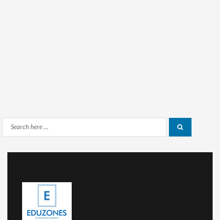
Search
Search
for: