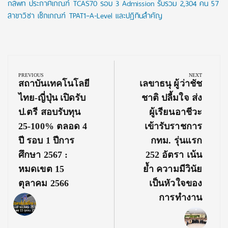
กสพท ประกาศเกณฑ์ TCAS70 รอบ 3 Admission รับรวม 2,304 คน 57
สาขาวิชา เช็กเกณฑ์ TPAT1–A-Level และปฏิทินสำคัญ
Post
navigation
PREVIOUS
NEXT
Previous
Next
สถาบันเทคโนโลยี
เลขาธนุ ผู้ว่าชัช
Post:
Post:
ไทย-ญี่ปุ่น เปิดรับ
ชาติ ปลี้มใจ ส่ง
ป.ตรี สอบรับทุน
ผู้เรียนอาชีวะ
25-100% ตลอด 4
เข้ารับราชการ
ปี รอบ 1 ปีการ
กทม. รุ่นแรก
ศึกษา 2567 :
252 อัตรา เน้น
หมดเขต 15
ย้ำ ความมีวินัย
ตุลาคม 2566
เป็นหัวใจของ
การทำงาน