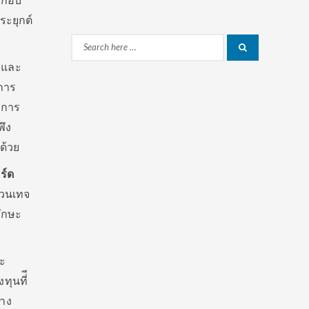
ะกอบ
ระยุกต์
Search
Search
มและ
for:
การ
รมการ
พึง
ด้วย
ร์ด
แวนเทจ
ักษะ
ละ
ุนที่ี
ทาง