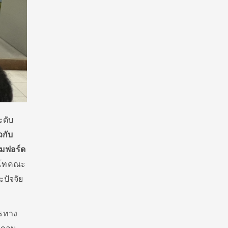
ะดับ
วกับ
มฟอร์ด
ญาโทคณะ
ะปัจจัย
ารทาง