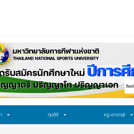
ือก “ทุน พสวท.” และ “โครงการห้อ
_
ษา
ทุนดีดี
ครู-อาจารย์