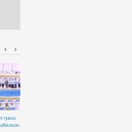
มฟล. ประกาศ TCAS70 รอบ Portfolio รับเฉพาะ
ยศชนัน เค
แฟ้มสะสมผลงานผ่านระบบ TCASFolio ตาม
ผูกมัด ใช้
แนวทาง ทปอ.
เวลาใช้ทุน
29 ทุนแบบ
ชนเรียนจนจบ