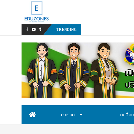
สสวท. เปิดรับสมัครสอบคัดเล
TRENDING
Skip
นักเรียน
นักศึก
to
content