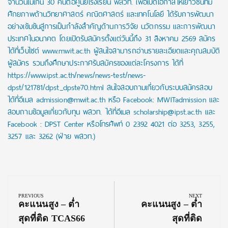
จำนวนไม่เกิน 30 คนต่อศูนย์โรงเรียน พสวท. เพื่อเปิดโอกาสให้เยาวชนที่มี
ศักยภาพด้านวิทยาศาสตร์ คณิตศาสตร์ และเทคโนโลยี ได้รับการพัฒนา
อย่างเข้มข้นสู่การเป็นกำลังสำคัญด้านการวิจัย นวัตกรรม และการพัฒนา
ประเทศในอนาคต โดยเปิดรับสมัครตั้งแต่วันนี้ถึง 31 สิงหาคม 2569 สมัคร
ได้ที่เว็บไซต์ www.mwit.ac.th ผู้สนใจสามารถอ่านรายละเอียดและคุณสมบัติ
ผู้สมัคร รวมถึงศึกษาประกาศรับสมัครของแต่ละโครงการ ได้ที่
https://www.ipst.ac.th/news/news-test/news-
dpst/121781/dpst_dpste70.html สนใจสอบถามเกี่ยวกับระบบสมัครสอบ
ได้ที่อีเมล admission@mwit.ac.th หรือ Facebook: MWITadmission และ
สอบถามข้อมูลเกี่ยวกับทุน พสวท. ได้ที่อีเมล scholarship@ipst.ac.th และ
Facebook : DPST Center หรือโทรศัพท์ 0 2392 4021 ต่อ 3253, 3255,
3257 และ 3262 (ฝ่าย พสวท.)
Post
navigation
PREVIOUS
NEXT
Previous
Next
คะแนนสูง – ต่ำ
คะแนนสูง – ต่ำ
Post:
Post:
สุดที่ติด TCAS66
สุดที่ติด