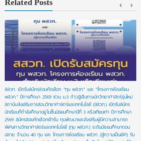
Related Posts
สสวท. เปิดรับสมัครสอบคัดเลือก “ทุน พสวท.” และ “โครงการห้องเรียน
พสวท.” ปีการศึกษา 2569 ชวน ม.3 ก้าวสู่เส้นทางนักวิทยาศาสตร์รุ่นใหม่
สถาบันส่งเสริมการสอนวิทยาศาสตร์และเทคโนโลยี (สสวท.) เปิดรับสมัคร
นักเรียนที่กำลังศึกษาอยู่ในชั้นมัธยมศึกษาปีที่ 3 หรือเทียบเท่า ปีการศึกษา
2569 สมัครสอบคัดเลือกเข้ารับ ทุนพัฒนาและส่งเสริมผู้มีความสามารถ
พิเศษทางวิทยาศาสตร์และเทคโนโลยี (ทุน พสวท.) ระดับมัธยมศึกษาตอน
ปลาย จำนวน 40 ทุน และ โครงการห้องเรียน พสวท. (สู่ความเป็นเลิศ) รับ