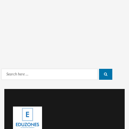
Search
Search
for: