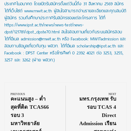
ประเทศในอนาคต โดยเปิดรับสมัครตั้งแต่วันนี้ถึง 31 สิงหาคม 2569 สมัคร
ได้ที่เว็บไซต์ www.mwit.ac.th ผู้สนใจสามารถอ่านรายละเอียดและคุณสมบัติ
ผู้สมัคร รวมถึงศึกษาประกาศรับสมัครของแต่ละโครงการ ได้ที่
https://www.ipst.ac.th/news/news-test/news-
dpst/121781/dpst_dpste70.html สนใจสอบถามเกี่ยวกับระบบสมัครสอบ
ได้ที่อีเมล admission@mwit.ac.th หรือ Facebook: MWITadmission และ
สอบถามข้อมูลเกี่ยวกับทุน พสวท. ได้ที่อีเมล scholarship@ipst.ac.th และ
Facebook : DPST Center หรือโทรศัพท์ 0 2392 4021 ต่อ 3253, 3255,
3257 และ 3262 (ฝ่าย พสวท.)
Post
navigation
PREVIOUS
NEXT
Previous
Next
คะแนนสูง – ต่ำ
มทร.กรุงเทพ รับ
Post:
Post:
สุดที่ติด TCAS66
รอบ TCAS 4
รอบ 3
Direct
มหาวิทยาลัย
Admission เรียน