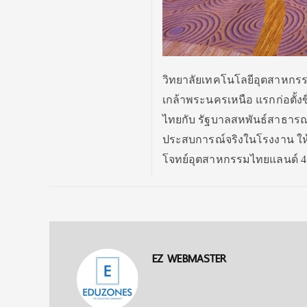
วิทยาลัยเทคโนโลยีอุตสาหกร
เกล้าพระนครเหนือ แรกก่อตั้
ไทยกับ รัฐบาลสหพันธ์สาธารณรั
ประสบการณ์จริงในโรงงาน ให
โจทย์อุตสาหกรรมไทยแลนด์ 4
EZ WEBMASTER