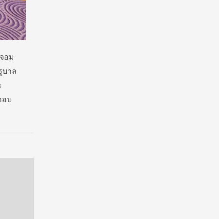
ะจอม
ัฐบาล
ะ
ตอบ