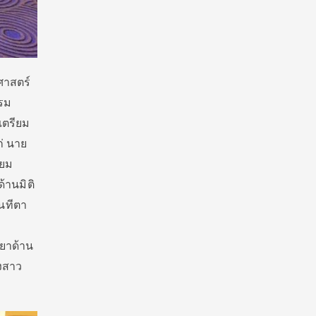
ศาสตร์
รรม
เตรียม
่ นาย
ียม
้านมิติ
 นทีตา
ทยาด้าน
างสาว