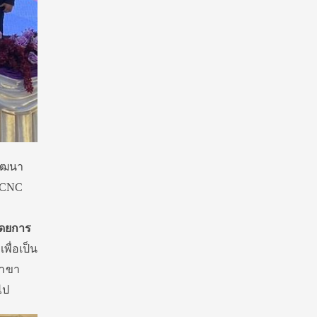
พัฒนา
ล CNC
ดยการ
ื่อเป็น
สาขา
ไป