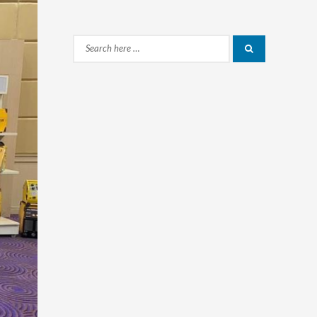
Search
Search
for: