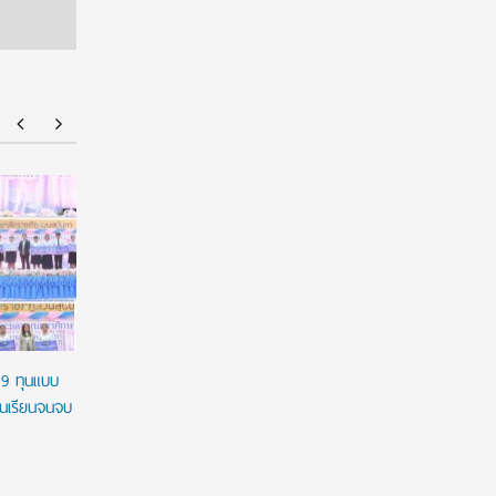
มฟล. ประกาศ TCAS70 รอบ Portfolio รับเฉพาะ
ยศชนัน เค
แฟ้มสะสมผลงานผ่านระบบ TCASFolio ตาม
ผูกมัด ใช้
แนวทาง ทปอ.
เวลาใช้ทุน
29 ทุนแบบ
ชนเรียนจนจบ