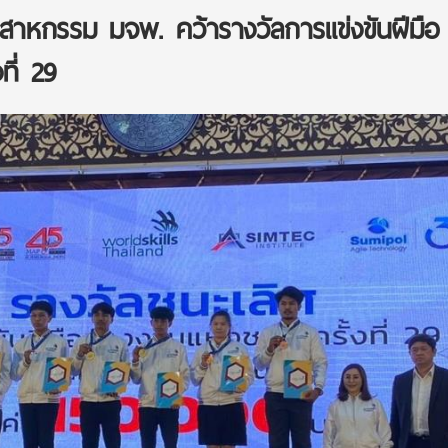
ุตสาหกรรม มจพ. คว้ารางวัลการแข่งขันฝีมือ
ที่ 29