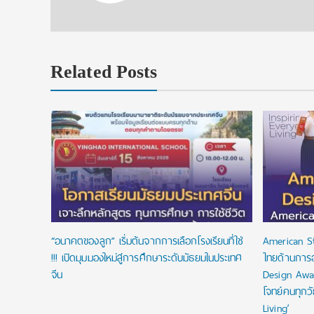
Related Posts
งื่อนไข
ัยลดหย่อน
“อนาคตของลูก” เริ่มต้นจากการเลือกโรงเรียนที่ใช่
American S
!!! เปิดมุมมองใหม่สู่การศึกษาระดับมัธยมในประเทศ
ไทยด้านการ
จีน
Design Awa
โจทย์คนทุกว
Living’