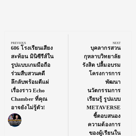
Post
navigation
PREVIOUS
NEXT
Previous
Next
606 โรงเรียนเสียง
บุคลากรสวน
Post:
Post:
สะท้อน มินิซีรีส์ใน
กุหลาบวิทยาลัย
รูปแบบเกมมือถือ
รังสิต ปลื้มอบรม
ร่วมสืบสวนคดี
โครงการการ
ลึกลับพร้อมตีแผ่
พัฒนา
เรื่องราว Echo
นวัตกรรมการ
Chamber ที่คุณ
เรียนรู้ รูปแบบ
อาจยังไม่รู้ตัว!
METAVERSE
ชี้ตอบสนอง
ความต้องการ
ของผู้เรียนใน