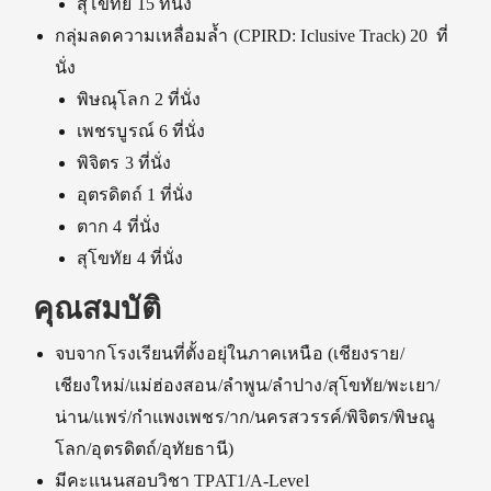
สุโขทัย 15 ที่นั่ง
กลุ่มลดความเหลื่อมล้ำ (CPIRD: Iclusive Track) 20 ที่
นั่ง
พิษณุโลก 2 ที่นั่ง
เพชรบูรณ์ 6 ที่นั่ง
พิจิตร 3 ที่นั่ง
อุตรดิตถ์ 1 ที่นั่ง
ตาก 4 ที่นั่ง
สุโขทัย 4 ที่นั่ง
คุณสมบัติ
จบจากโรงเรียนที่ตั้งอยุ่ในภาคเหนือ (เชียงราย/
เชียงใหม่/แม่ฮ่องสอน/ลำพูน/ลำปาง/สุโขทัย/พะเยา/
น่าน/แพร่/กำแพงเพชร/าก/นครสวรรค์/พิจิตร/พิษณู
โลก/อุตรดิตถ์/อุทัยธานี)
มีคะแนนสอบวิชา TPAT1/A-Level