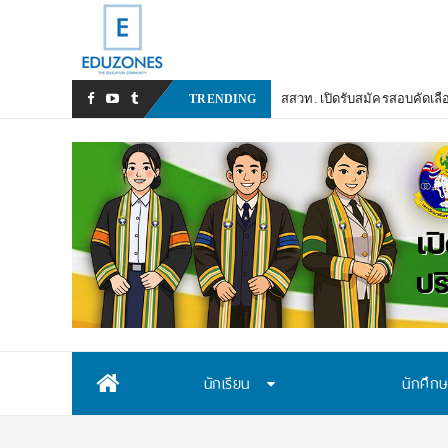
สสวท. เปิดรับสมัครสอบคัดเลื
TRENDING
Skip
นักเรียน
นักศึก
to
content