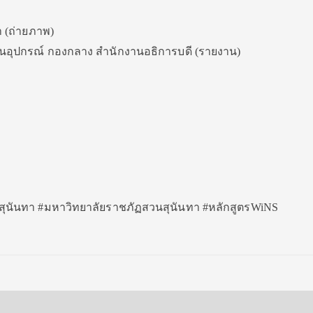
า (ถ่ายภาพ)
นอุปกรณ์ กองกลาง สำนักงานอธิการบดี (รายงาน)
สวนสุนันทา #มหาวิทยาลัยราชภัฏสวนสุนันทา #หลักสูตรWiNS