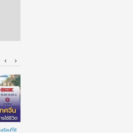
American Standard ฉลองความสำเร็จนักศึกษา
มหาวิทยาล
ไทยด้านการออกแบบบนเวที ‘American Standard
ต่อเนื่อง
Design Award 2026’ ชูนวัตกรรมห้องน้ำตอบ
สร้างโอกา
โจทย์คนทุกวัย ภายใต้แนวคิด ‘Inspiring Everyday
Living’
รียนที่ใช่