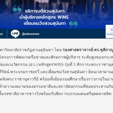
66 มหาวิทยาลัยราชภัฏสวนสุนันทา โดย
รองศาสตราจารย์ ดร.ชุติกาญ
วมโครงการพัฒนาเครือข่ายและศักยภาพผู้บริหาร ระดับสูงของกระ
ัยและนวัตกรรม (อว.) หลักสูตรWiNS รุ่นที่ 3 สักการะพระราชานุส
รีรัตน์ พระบรมราชเทวี และเยี่ยมชมวังสวนสุนันทา ย้อนเวลาผ่านอ
นินหลังพระราชานุสาวรีย์ พร้อมทั้งย้อนรอยศึกษาเรื่องราวภายในอ
่มด่ำความงดงามของธรรมชาติและสถาปัตยกรรมที่สอดประสานกัน
รลิ้มรสชาติอาหารชาววังพร้อมรับฟังการบรรเลงดนตรีสุดคลาสสิค