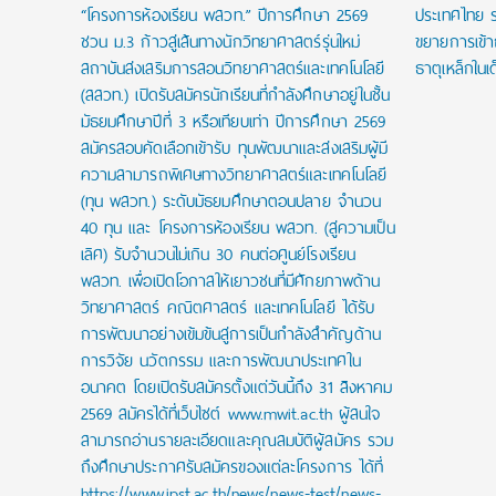
“โครงการห้องเรียน พสวท.” ปีการศึกษา 2569
ประเทศไทย ร
ชวน ม.3 ก้าวสู่เส้นทางนักวิทยาศาสตร์รุ่นใหม่
ขยายการเข้
สถาบันส่งเสริมการสอนวิทยาศาสตร์และเทคโนโลยี
ธาตุเหล็กในเ
(สสวท.) เปิดรับสมัครนักเรียนที่กำลังศึกษาอยู่ในชั้น
มัธยมศึกษาปีที่ 3 หรือเทียบเท่า ปีการศึกษา 2569
สมัครสอบคัดเลือกเข้ารับ ทุนพัฒนาและส่งเสริมผู้มี
ความสามารถพิเศษทางวิทยาศาสตร์และเทคโนโลยี
(ทุน พสวท.) ระดับมัธยมศึกษาตอนปลาย จำนวน
40 ทุน และ โครงการห้องเรียน พสวท. (สู่ความเป็น
เลิศ) รับจำนวนไม่เกิน 30 คนต่อศูนย์โรงเรียน
พสวท. เพื่อเปิดโอกาสให้เยาวชนที่มีศักยภาพด้าน
วิทยาศาสตร์ คณิตศาสตร์ และเทคโนโลยี ได้รับ
การพัฒนาอย่างเข้มข้นสู่การเป็นกำลังสำคัญด้าน
การวิจัย นวัตกรรม และการพัฒนาประเทศใน
อนาคต โดยเปิดรับสมัครตั้งแต่วันนี้ถึง 31 สิงหาคม
2569 สมัครได้ที่เว็บไซต์ www.mwit.ac.th ผู้สนใจ
สามารถอ่านรายละเอียดและคุณสมบัติผู้สมัคร รวม
ถึงศึกษาประกาศรับสมัครของแต่ละโครงการ ได้ที่
https://www.ipst.ac.th/news/news-test/news-