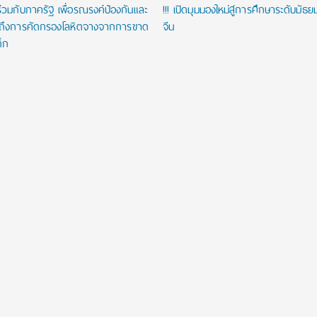
่วมกับภาครัฐ เพื่อรณรงค์ป้องกันและ
!!! เปิดมุมมองใหม่สู่การศึกษาระดับมัธ
าถึงการคัดกรองโลหิตจางจากการขาด
จีน
ด็ก