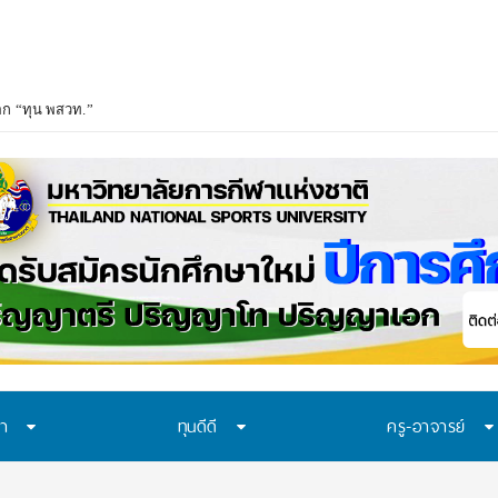
อก “ทุน พสวท.” และ “โครงการห้องเรียน พสวท.” ปีการศึกษา 2569 ชวน ม.3 ก้าวส
ษา
ทุนดีดี
ครู-อาจารย์