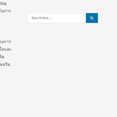
ding
่ในการ
Search
Search
for:
รวงการ
มือและ
คิด
งเสริม