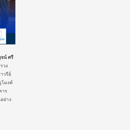
จน์ ศรี
ทรวง
าวรีย์
ุโมงค์
าคาร
อย่าง