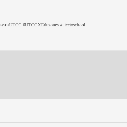
แนะแนวUTCC #UTCCXEduzones #utcctoschool