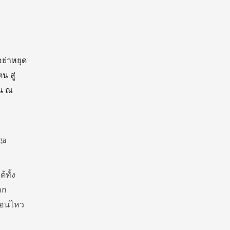
ย่าหยุด
น สู่
อน ณ
ga
้ทั้ง
าก
ื่อนไหว