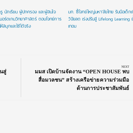
ู นักเรียน ผู้ปกครอง และผู้สนใจ
มก. ชี้โจทย์ใหญ่มหา’ลัยไทย รับมือเด็ก
บอร์ดเกมวิทยาศาสตร์ ตอบโจทย์การ
วิจัยลด เร่งปรับสู่ Lifelong Learning ย้ำ
่ให้สนุกและใช้ได้จริง
เทอม
NEXT
Next
สู่
มมส เปิดบ้านจัดงาน “OPEN HOUSE พบ
Post:
สื่อมวลชน” สร้างเครือข่ายความร่วมมือ
ด้านการประชาสัมพันธ์