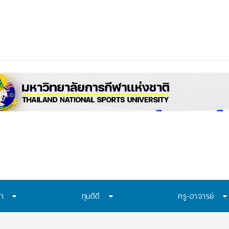
ษา
ทุนดีดี
ครู-อาจารย์