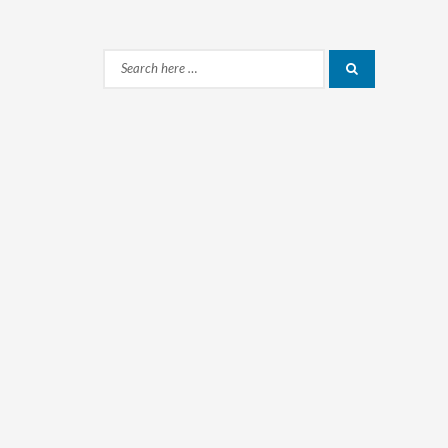
Search
Search
for: