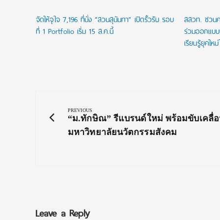
ับ 2
จัดให้จุใจ 7,196 ที่นั่ง “สวนสุนันทา” เปิดรั้วรับ รอบ
สสวท. ชวนคร
้สมัคร
ที่ 1 Portfolio เริ่ม 15 ส.ค.นี้
ร่วมออกแบบ
เรียนรู้ยุคใหม
Post
navigation
PREVIOUS
Previous
“ม.ทักษิณ” รีแบรนด์ใหม่ พร้อมขับเคลื่อน
Post:
มหาวิทยาลัยนวัตกรรมสังคม
Leave a Reply