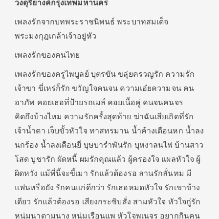
วงดุริยางค์กรุงเทพมหานคร
เพลงรักจากบทพระราชนิพนธ์ พระบาทสมเด็จ
พระมงกุฎเกล้าเจ้าอยู่หัว
เพลงรักของคนไทย
เพลงรักของครูไพบูลย์ บุตรขัน ขลุ่ยครวญรัก ความรัก
เจ้าขา ขี่เหร่ก็รัก ขวัญใจคนจน ความเอ๋ยความจน คน
อาภัพ คอยเธอที่ป้ายรถเมล์ คอยเนื้อคู่ คนจนคนจร
คิดถึงบ้างไหม ความรักครั้งสุดท้าย ฆ่าฉันเสียเถิดที่รัก
เจ้าน้ำตา เจ็บขั้วหัวใจ ทาสทรมาน น้ำค้างเดือนหก น้ำลง
นกร้อง น้ำลงเดือนยี่ บุษบารำพันรัก บุหงาลนไฟ บ้านสาว
โสด บูชารัก ผัดหนี้ ผมรักคุณแล้ว ผู้ครองใจ แผลหัวใจ ผู้
ผิดหวัง แม้พี่นี้จะขี้เมา รักแล้วต้องรอ ลานรักลั่นทม มี
แฟนหรือยัง รักคนแก่ดีกว่า รักเธอหมดหัวใจ รักเขาข้าง
เดียว รักแล้วต้องรอ เสียงกระซิบสั่ง สามหัวใจ หัวใจกู่รัก
หนุ่มนาตามนาง หนุ่มเรือนแพ หัวใจพเนจร อยากกินคน