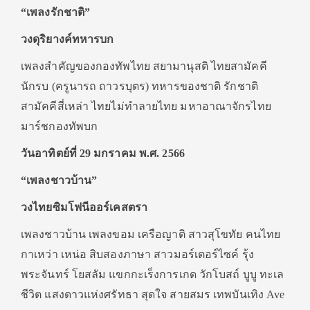
“เพลงรักชาติ”
วงดุริยางค์ทหารบก
เพลงสำคัญของกองทัพไทย สยามานุสติ ไทยสามัคคี
นักรบ (ครูนารถ ถาวรบุตร) ทหารของชาติ รักชาติ
สามัคคีสี่เหล่า ไทยไม่ทำลายไทย มหาอาณาจักรไทย
มาร์ชกองทัพบก
วันอาทิตย์ที่ 29 มกราคม พ.ศ. 2566
“เพลงชาวบ้าน”
วงไทยซิมโฟนีออร์เคสตรา
เพลงชาวบ้าน เพลงขอม เครือญาติ สาวสุโขทัย คนไทย
กาเหว่า เหน่อ สิบสองภาษา สาวมอร์เตอร์ไซค์ รุ้ง
พระจันทร์ โยสลัม แขกกะเร็งการเกด วักโบสถ์ บูบู ทะเล
ชีวิต แสงดาวแห่งศรัทธา สุดใจ สายสมร เทพบันเทิง Ave