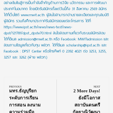
อย่างเข้มข้นสู่การเป็นกำลังสำคัญด้านการวิจัย นวัตกรรม และการพัฒนา
ประเทศในอนาคต โดยเปิดรับสมัครตั้งแต่วันนี้ถึง 31 สิงหาคม 2569 สมัคร
ได้ที่เว็บไซต์ www.mwit.ac.th ผู้สนใจสามารถอ่านรายละเอียดและคุณสมบัติ
ผู้สมัคร รวมถึงศึกษาประกาศรับสมัครของแต่ละโครงการ ได้ที่
https://www.ipst.ac.th/news/news-test/news-
dpst/121781/dpst_dpste70.html สนใจสอบถามเกี่ยวกับระบบสมัครสอบ
ได้ที่อีเมล admission@mwit.ac.th หรือ Facebook: MWITadmission และ
สอบถามข้อมูลเกี่ยวกับทุน พสวท. ได้ที่อีเมล scholarship@ipst.ac.th และ
Facebook : DPST Center หรือโทรศัพท์ 0 2392 4021 ต่อ 3253, 3255,
3257 และ 3262 (ฝ่าย พสวท.)
Post
navigation
PREVIOUS
NEXT
Previous
Next
มทร.ธัญบุรียก
2 More Days!
Post:
Post:
ระดับการเรียน
ยังมีโอกาส
การสอน ลงนาม
สถาบันดนตรี
ความร่วมมือ
กัลยาณิวัฒนา