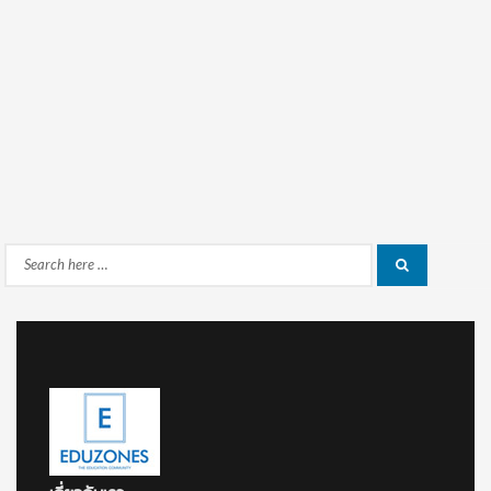
Search
Search
for: