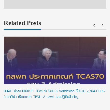
Related Posts
กสพท ประกาศเกณฑ์ TCAS70 รอบ 3 Admission รับรวม 2,304 คน 57
สาขาวิชา เช็กเกณฑ์ TPAT1–A-Level และปฏิทินสำคัญ