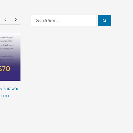
Search
Search
for:
ยศชนัน เคาะปรับรูปแบบ “ทุน พสวท.” ลดเงื่อนไข
ทุนรัฐบาล
ผูกมัด ใช้ทุนเท่าเวลาเรียน ดันผลงานวิจัยลดหย่อน
2027/2028 
เวลาใช้ทุน พร้อมเร่งให้มีผลย้อนหลัง
เต็มจำนวน
ทางการเงิ
o รับเฉพาะ
o ตาม