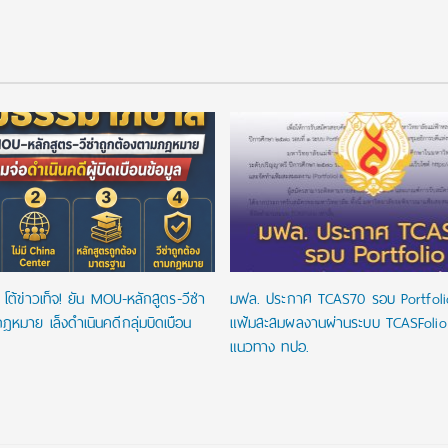
โต้ข่าวเท็จ! ยัน MOU-หลักสูตร-วีซ่า
มฟล. ประกาศ TCAS70 รอบ Portfoli
ฎหมาย เล็งดำเนินคดีกลุ่มบิดเบือน
แฟ้มสะสมผลงานผ่านระบบ TCASFoli
แนวทาง ทปอ.