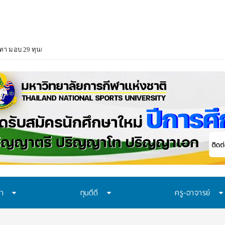
า มอบ 29 ทุนแบบต่อเนื่องตลอดหลักสูตร สนับสนุนเยาวชนเรียนจนจบ สร้างโอกา
ษา
ทุนดีดี
ครู-อาจารย์