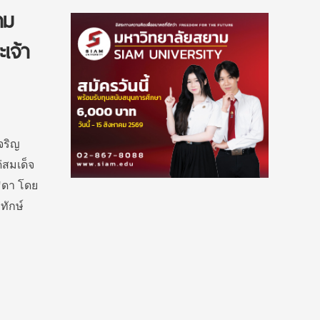
าม
เจ้า
จริญ
สมเด็จ
ิดา โดย
ทักษ์