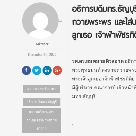
อธิการบดีมทร.ธัญบุ
ถวายพระพร และใส่บ
tui
ลูกเธอ เจ้าฟ้าพัชรก
sakrapee
December 20, 2022
รศ.ดร.สมหมาย ผิวสอาด
อธิกา
พระพุทธมนต์ ลงนามถวายพระพ
พระเจ้าลูกเธอ เจ้าฟ้าพัชรกิ
มีผู้บริหาร คณาจารย์ เจ้าหน้า
ถวายพระพรชัยมงคล
มทร.ธัญบุรี
อธิการบดีมทร.ธัญบุรี
แด่สมเด็จพระเจ้า
ลูกเธอ เจ้าฟ้าพัชรกิติ
.
ยาภาฯ