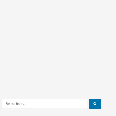
Search
Search
for: