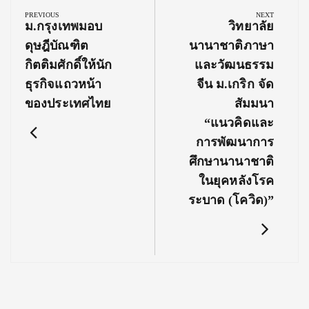
navigation
PREVIOUS
NEXT
Previous
Next
ม.กรุงเทพมอบ
วิทยาลัย
Post:
Post:
ดุษฎีบัณฑิต
นานาชาติภาษา
กิตติมศักดิ์ให้นัก
และวัฒนธรรม
ธุรกิจแถวหน้า
จีน ม.เกริก จัด
ของประเทศไทย
สัมมนา
“แนวคิดและ
การพัฒนาการ
ศึกษานานาชาติ
ในยุคหลังโรค
ระบาด (โควิด)”