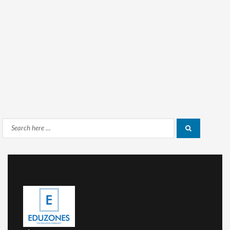
Search
Search
for: